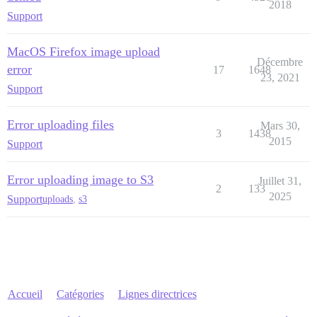
2018
Support
MacOS Firefox image upload
Décembre
error
17
1648
23, 2021
Support
Error uploading files
Mars 30,
3
1438
2015
Support
Error uploading image to S3
Juillet 31,
2
133
2025
Support
uploads
,
s3
Accueil
Catégories
Lignes directrices