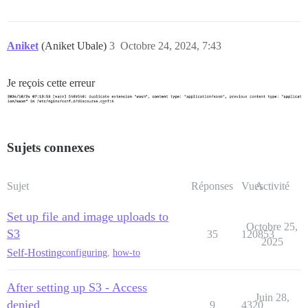
Aniket
(Aniket Ubale)
3
Octobre 24, 2024, 7:43
Je reçois cette erreur
Sujets connexes
Sujet
Réponses
Vues
Activité
Set up file and image uploads to
Octobre 25,
S3
35
120853
2025
Self-Hosting
configuring
,
how-to
After setting up S3 - Access
Juin 28,
denied
9
4320