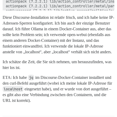
actionpack (7.2.2.1) lib/action_controller/metal/inst
actionpack (7.2.2.1) lib/action_controller/metal/para
activerecord (7.2.2.1) lib/active_record/railties/con
actionpack (7.2.2.1) lib/abstract_controller/base.rb:1
Diese Discourse-Installation ist relativ frisch, und ich habe keine IP-
actionview (7.2.2.1) lib/action_view/rendering.rb:40:i
Adressen-Sperren konfiguriert. Ich bin auch der einzige Benutzer
rack-mini-profiler (3.3.1) lib/mini_profiler/profilin
darauf. Ich führe Ollama in einem Docker-Container aus, aber das
actionpack (7.2.2.1) lib/action_controller/metal.rb:25
actionpack (7.2.2.1) lib/action_controller/metal.rb:33
sollte kein Problem sein; ich verwende open-webui (ebenfalls aus
actionpack (7.2.2.1) lib/action_dispatch/routing/rout
einem anderen Docker-Container) mit der Instanz, und das
actionpack (7.2.2.1) lib/action_dispatch/routing/rout
funktioniert einwandfrei. Ich verwende die lokale IP-Adresse
actionpack (7.2.2.1) lib/action_dispatch/routing/mapp
anstelle von „localhost“, aber „localhost“ verhält sich nicht anders.
actionpack (7.2.2.1) lib/action_dispatch/routing/mapp
actionpack (7.2.2.1) lib/action_dispatch/journey/rout
Ich schätze die Zeit, die Sie sich nehmen, um herauszufinden, was
actionpack (7.2.2.1) lib/action_dispatch/journey/rout
actionpack (7.2.2.1) lib/action_dispatch/journey/rout
hier los ist.
actionpack (7.2.2.1) lib/action_dispatch/journey/rout
actionpack (7.2.2.1) lib/action_dispatch/journey/rout
ETA: Ich habe
jq
im Discourse-Docker-Container installiert und
actionpack (7.2.2.1) lib/action_dispatch/routing/rout
den curl-Befehl ausgeführt (wobei ich meine lokale IP-Adresse für
lib/middleware/omniauth_bypass_middleware.rb:35:in `ca
localhost
eingesetzt habe), und er wurde von dort ausgeführt –
rack (2.2.11) lib/rack/tempfile_reaper.rb:15:in `call'
es gibt also eine Verbindung zwischen den Containern, und die
rack (2.2.11) lib/rack/conditional_get.rb:27:in `call'
rack (2.2.11) lib/rack/head.rb:12:in `call'

URL ist korrekt).
actionpack (7.2.2.1) lib/action_dispatch/http/permiss
lib/content_security_policy/middleware.rb:12:in `call'
lib/middleware/anonymous_cache.rb:409:in `call'
