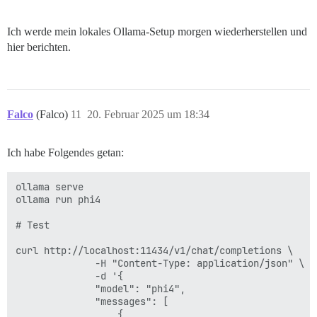
Ich werde mein lokales Ollama-Setup morgen wiederherstellen und
hier berichten.
Falco
(Falco)
11
20. Februar 2025 um 18:34
Ich habe Folgendes getan:
ollama serve

ollama run phi4

# Test

curl http://localhost:11434/v1/chat/completions \

              -H "Content-Type: application/json" \

              -d '{

              "model": "phi4",

              "messages": [

                  {
