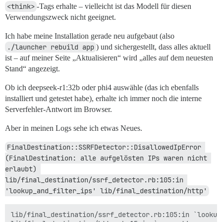
<think>
-Tags erhalte – vielleicht ist das Modell für diesen
Verwendungszweck nicht geeignet.
Ich habe meine Installation gerade neu aufgebaut (also
./launcher rebuild app
) und sichergestellt, dass alles aktuell
ist – auf meiner Seite „Aktualisieren“ wird „alles auf dem neuesten
Stand“ angezeigt.
Ob ich deepseek-r1:32b oder phi4 auswähle (das ich ebenfalls
installiert und getestet habe), erhalte ich immer noch die interne
Serverfehler-Antwort im Browser.
Aber in meinen Logs sehe ich etwas Neues.
FinalDestination::SSRFDetector::DisallowedIpError 
(FinalDestination: alle aufgelösten IPs waren nicht 
erlaubt) 
lib/final_destination/ssrf_detector.rb:105:in 
'lookup_and_filter_ips' lib/final_destination/http'
lib/final_destination/ssrf_detector.rb:105:in `lookup_