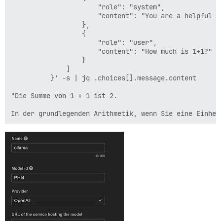
                      "role": "system",

                      "content": "You are a helpful as
                  },

                  {

                      "role": "user",

                      "content": "How much is 1+1?"

                  }

              ]

          }' -s | jq .choices[].message.content

"Die Summe von 1 + 1 ist 2.
