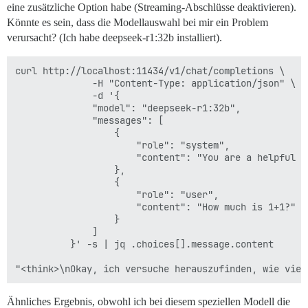
eine zusätzliche Option habe (Streaming-Abschlüsse deaktivieren).
Könnte es sein, dass die Modellauswahl bei mir ein Problem
verursacht? (Ich habe deepseek-r1:32b installiert).
curl http://localhost:11434/v1/chat/completions \

              -H "Content-Type: application/json" \

              -d '{

              "model": "deepseek-r1:32b",

              "messages": [

                  {

                      "role": "system",

                      "content": "You are a helpful as
                  },

                  {

                      "role": "user",

                      "content": "How much is 1+1?"

                  }

              ]

          }' -s | jq .choices[].message.content

Ähnliches Ergebnis, obwohl ich bei diesem speziellen Modell die