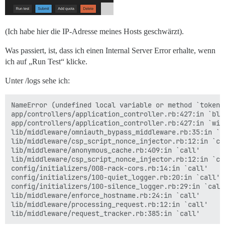
(Ich habe hier die IP-Adresse meines Hosts geschwärzt).
Was passiert, ist, dass ich einen Internal Server Error erhalte, wenn
ich auf „Run Test“ klicke.
Unter /logs sehe ich:
NameError (undefined local variable or method `tokeni
app/controllers/application_controller.rb:427:in `blo
app/controllers/application_controller.rb:427:in `with
lib/middleware/omniauth_bypass_middleware.rb:35:in `ca
lib/middleware/csp_script_nonce_injector.rb:12:in `cal
lib/middleware/anonymous_cache.rb:409:in `call'

lib/middleware/csp_script_nonce_injector.rb:12:in `cal
config/initializers/008-rack-cors.rb:14:in `call'

config/initializers/100-quiet_logger.rb:20:in `call'

config/initializers/100-silence_logger.rb:29:in `call'
lib/middleware/enforce_hostname.rb:24:in `call'

lib/middleware/processing_request.rb:12:in `call'
