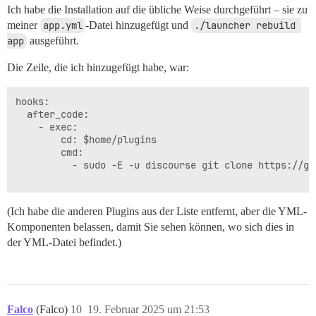
Ich habe die Installation auf die übliche Weise durchgeführt – sie zu
meiner
app.yml
-Datei hinzugefügt und
./launcher rebuild 
app
ausgeführt.
Die Zeile, die ich hinzugefügt habe, war:
hooks:

  after_code:

    - exec:

        cd: $home/plugins

        cmd:

          - sudo -E -u discourse git clone https://gi
(Ich habe die anderen Plugins aus der Liste entfernt, aber die YML-
Komponenten belassen, damit Sie sehen können, wo sich dies in
der YML-Datei befindet.)
Falco
(Falco)
10
19. Februar 2025 um 21:53