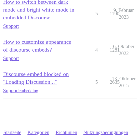
How to switch between dark
mode and bright white mode in
9. Februar
5
1190
embedded Discourse
2023
Support
How to customize appearance
6. Oktober
of discourse embeds?
4
1281
2022
Support
Discourse embed blocked on
13. Oktober
"Loading Discussion..."
5
2635
2015
Support
embedding
Startseite
Kategorien
Richtlinien
Nutzungsbedingungen