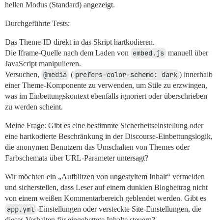
hellen Modus (Standard) angezeigt.
Durchgeführte Tests:
Das Theme-ID direkt in das Skript hartkodieren.
Die Iframe-Quelle nach dem Laden von
embed.js
manuell über
JavaScript manipulieren.
Versuchen,
@media
(
prefers-color-scheme: dark
) innerhalb
einer Theme-Komponente zu verwenden, um Stile zu erzwingen,
was im Einbettungskontext ebenfalls ignoriert oder überschrieben
zu werden scheint.
Meine Frage: Gibt es eine bestimmte Sicherheitseinstellung oder
eine hartkodierte Beschränkung in der Discourse-Einbettungslogik,
die anonymen Benutzern das Umschalten von Themes oder
Farbschemata über URL-Parameter untersagt?
Wir möchten ein „Aufblitzen von ungestyltem Inhalt“ vermeiden
und sicherstellen, dass Leser auf einem dunklen Blogbeitrag nicht
von einem weißen Kommentarbereich geblendet werden. Gibt es
app.yml
-Einstellungen oder versteckte Site-Einstellungen, die
dieses Verhalten für eingebettete Inhalte steuern?