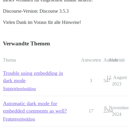
Discourse-Version: Discourse 3.5.3
Vielen Dank im Voraus für alle Hinweise!
Verwandte Themen
Thema
Antworten
Aufrufe
Aktivität
Trouble using embedding in
12. August
dark mode
3
547
2023
Support
embedding
Automatic dark mode for
6. November
embedded comments as well?
17
2284
2024
Feature
embedding