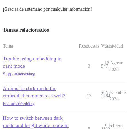
¡Gracias de antemano por cualquier información!
Temas relacionados
Tema
Respuestas
Vistas
Actividad
Trouble using embedding in
12 Agosto
dark mode
3
547
2023
Support
embedding
Automatic dark mode for
6 Noviembre
embedded comments as well?
17
2284
2024
Feature
embedding
How to switch between dark
mode and bright white mode in
9 Febrero
5
1190