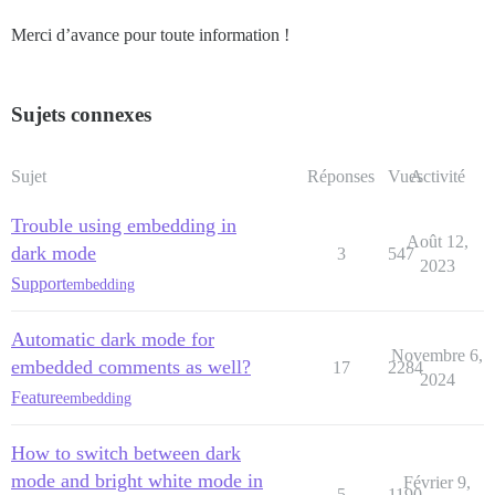
Merci d’avance pour toute information !
Sujets connexes
Sujet
Réponses
Vues
Activité
Trouble using embedding in
Août 12,
dark mode
3
547
2023
Support
embedding
Automatic dark mode for
Novembre 6,
embedded comments as well?
17
2284
2024
Feature
embedding
How to switch between dark
mode and bright white mode in
Février 9,
5
1190