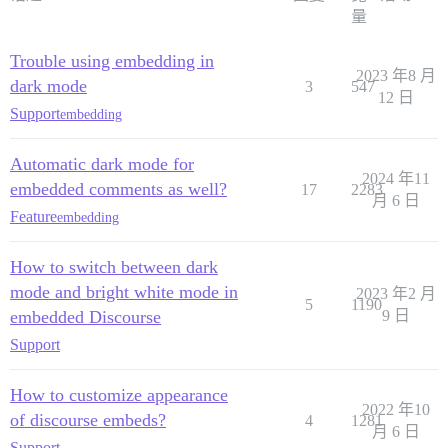
量
Trouble using embedding in
2023 年8 月
dark mode
3
547
12 日
Support
embedding
Automatic dark mode for
2024 年11
embedded comments as well?
17
2283
月 6 日
Feature
embedding
How to switch between dark
mode and bright white mode in
2023 年2 月
5
1190
embedded Discourse
9 日
Support
How to customize appearance
2022 年10
of discourse embeds?
4
1281
月 6 日
Support