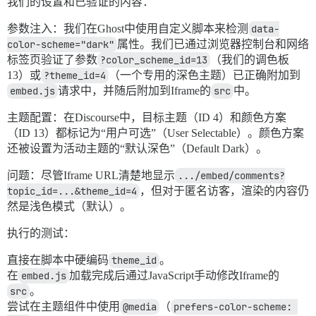
我们的设置和已验证的内容：
参数注入：我们在Ghost中使用自定义脚本来检测
data-
color-scheme="dark"
属性。我们已通过浏览器控制台和网络
标签页验证了参数
?color_scheme_id=13
（我们的调色板
13）或
?theme_id=4
（一个专用的深色主题）已正确附加到
embed.js
请求中，并随后附加到Iframe的
src
中。
主题配置：在Discourse中，目标主题（ID 4）和颜色方案
（ID 13）都标记为“用户可选”（User Selectable）。颜色方案
还被设置为活动主题的“默认深色”（Default Dark）。
问题：尽管Iframe URL清楚地显示
.../embed/comments?
topic_id=...&theme_id=4
，但对于匿名访客，渲染的内容仍
然是浅色模式（默认）。
执行的测试：
直接在脚本中硬编码
theme_id
。
在
embed.js
加载完成后通过JavaScript手动修改Iframe的
src
。
尝试在主题组件中使用
@media
（
prefers-color-scheme: 