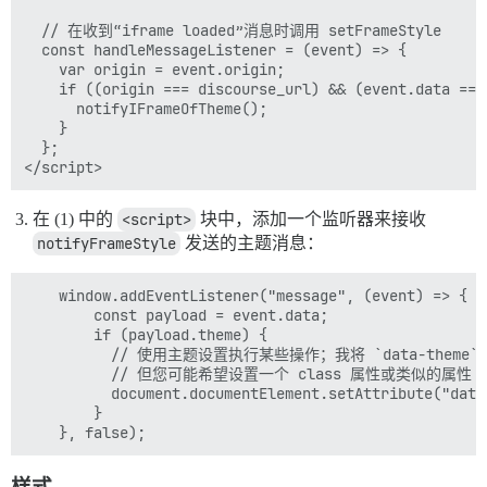
  // 在收到“iframe loaded”消息时调用 setFrameStyle

  const handleMessageListener = (event) => {

    var origin = event.origin;

    if ((origin === discourse_url) && (event.data == 
      notifyIFrameOfTheme();

    }

  };

在 (1) 中的
<script>
块中，添加一个监听器来接收
notifyFrameStyle
发送的主题消息：
    window.addEventListener("message", (event) => {

        const payload = event.data;

        if (payload.theme) {

          // 使用主题设置执行某些操作；我将 `data-theme` 属
          // 但您可能希望设置一个 class 属性或类似的属性

          document.documentElement.setAttribute("data
        }

样式