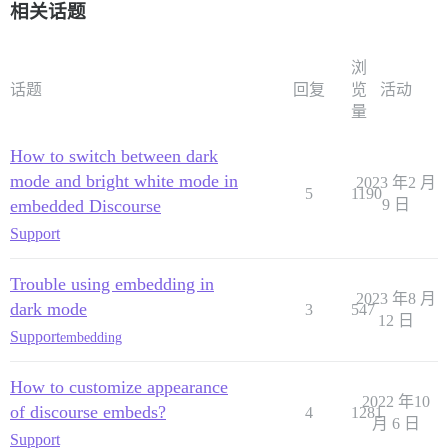
相关话题
浏
话题
回复
览
活动
量
How to switch between dark
mode and bright white mode in
2023 年2 月
5
1190
embedded Discourse
9 日
Support
Trouble using embedding in
2023 年8 月
dark mode
3
547
12 日
Support
embedding
How to customize appearance
2022 年10
of discourse embeds?
4
1281
月 6 日
Support