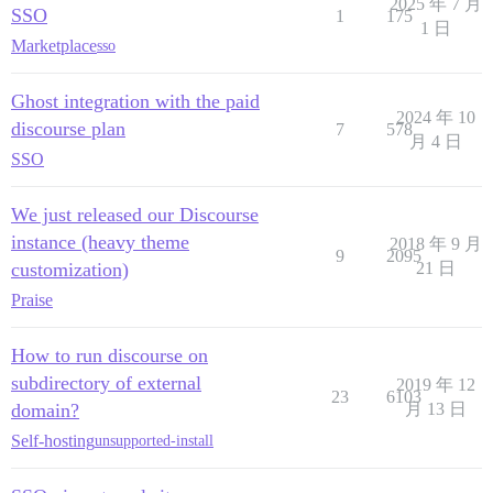
2025 年 7 月
SSO
1
175
1 日
Marketplace
sso
Ghost integration with the paid
2024 年 10
discourse plan
7
578
月 4 日
SSO
We just released our Discourse
instance (heavy theme
2018 年 9 月
9
2095
customization)
21 日
Praise
How to run discourse on
subdirectory of external
2019 年 12
23
6103
domain?
月 13 日
Self-hosting
unsupported-install