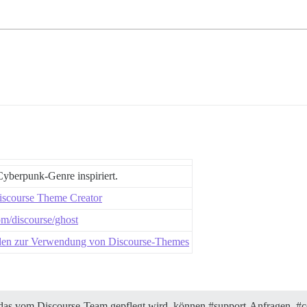
yberpunk-Genre inspiriert.
iscourse Theme Creator
com/discourse/ghost
faden zur Verwendung von Discourse-Themes
das vom Discourse-Team gepflegt wird, können
#support-Anfragen
,
#c