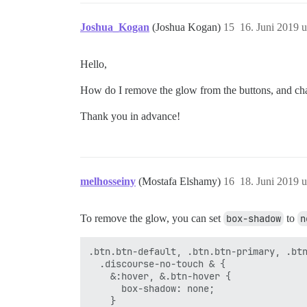
Joshua_Kogan
(Joshua Kogan)
15
16. Juni 2019 
Hello,
How do I remove the glow from the buttons, and chang
Thank you in advance!
melhosseiny
(Mostafa Elshamy)
16
18. Juni 2019 
To remove the glow, you can set
box-shadow
to
n
.btn.btn-default, .btn.btn-primary, .btn
  .discourse-no-touch & {

    &:hover, &.btn-hover {

      box-shadow: none;

    }
