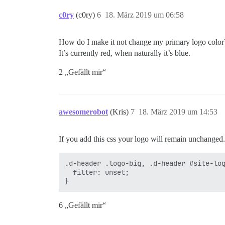
c0ry
(c0ry)
6
18. März 2019 um 06:58
How do I make it not change my primary logo color
It’s currently red, when naturally it’s blue.
2 „Gefällt mir“
awesomerobot
(Kris)
7
18. März 2019 um 14:53
If you add this css your logo will remain unchanged.
.d-header .logo-big, .d-header #site-log
  filter: unset;

6 „Gefällt mir“