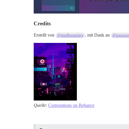
Credits
Erstellt von
, mit Dank an
@melhosseiny
@awesom
Quelle
:
Corporations on Behance