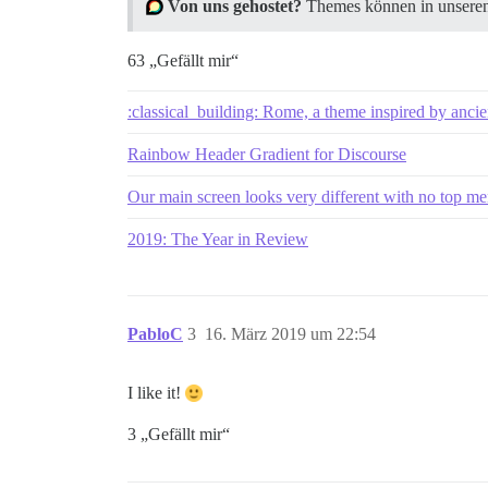
Von uns gehostet?
Themes können in unseren 
63 „Gefällt mir“
:classical_building: Rome, a theme inspired by anci
Rainbow Header Gradient for Discourse
Our main screen looks very different with no top m
2019: The Year in Review
PabloC
3
16. März 2019 um 22:54
I like it!
3 „Gefällt mir“