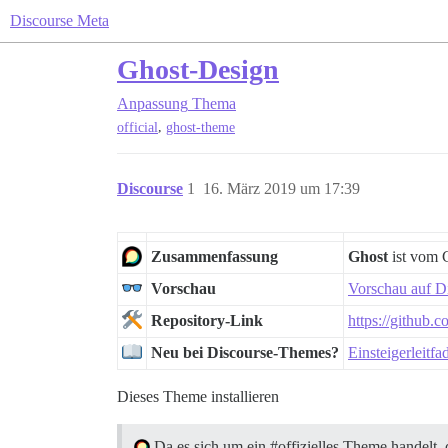
Discourse Meta
Ghost-Design
Anpassung
Thema
,
official
ghost-theme
Discourse
1
16. März 2019 um 17:39
Zusammenfassung
Ghost
ist vom C
Vorschau
Vorschau auf D
Repository-Link
https://github.
Neu bei Discourse-Themes?
Einsteigerleit
Dieses Theme installieren
Da es sich um ein
#offizielles
Theme handelt, 