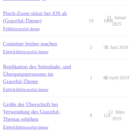
Pinch-Zoom stürzt bei iOS ab
21. Januar
(Graceful-Theme)
19
1906
2025
Fehler
graceful-theme
Container breiter machen
2
56
7. Juni 2019
Entwickler
graceful-theme
Replikation des Seitenlade- und
Übergangsprozesses im
2
66
2. April 2019
Graceful-Theme
Entwickler
graceful-theme
Größe der Überschrift bei
Verwendung des Graceful-
12. März
8
124
Themas erhöhen
2019
Entwickler
graceful-theme