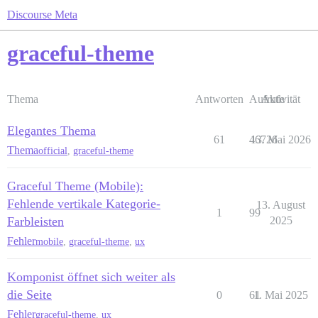
Discourse Meta
graceful-theme
Thema
Antworten
Aufrufe
Aktivität
Elegantes Thema
61
46726
13. Mai 2026
Thema
official
,
graceful-theme
Graceful Theme (Mobile):
Fehlende vertikale Kategorie-
13. August
1
99
Farbleisten
2025
Fehler
mobile
,
graceful-theme
,
ux
Komponist öffnet sich weiter als
die Seite
0
61
1. Mai 2025
Fehler
graceful-theme
,
ux