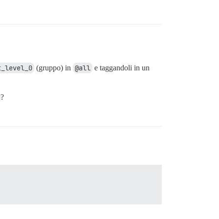
t_level_0
(gruppo) in
@all
e taggandoli in un
?