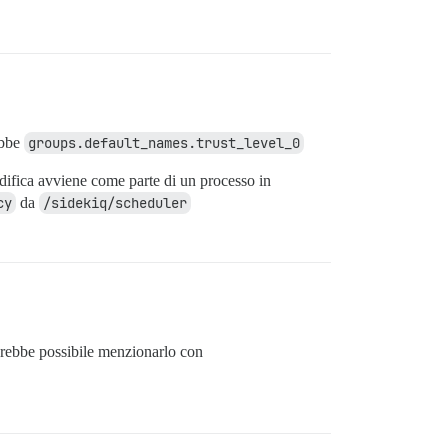
rebbe
groups.default_names.trust_level_0
ifica avviene come parte di un processo in
cy
da
/sidekiq/scheduler
arebbe possibile menzionarlo con