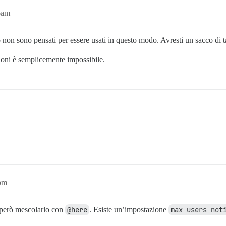
6am
o non sono pensati per essere usati in questo modo. Avresti un sacco di 
zioni è semplicemente impossibile.
pm
 però mescolarlo con
@here
. Esiste un’impostazione
max users not