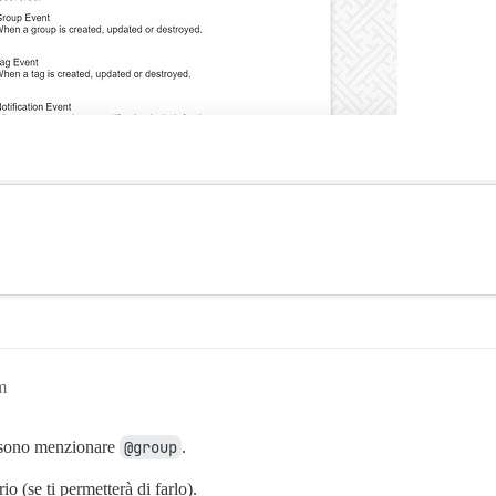
m
ssono menzionare
@group
.
o (se ti permetterà di farlo).