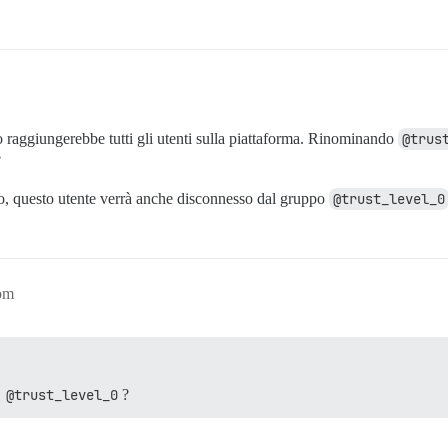
raggiungerebbe tutti gli utenti sulla piattaforma. Rinominando
@trus
?
to, questo utente verrà anche disconnesso dal gruppo
@trust_level_0
pm
o
@trust_level_0
?