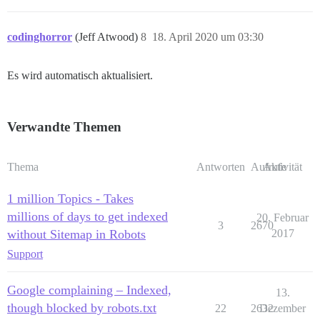
codinghorror
(Jeff Atwood)
8
18. April 2020 um 03:30
Es wird automatisch aktualisiert.
Verwandte Themen
Thema
Antworten
Aufrufe
Aktivität
1 million Topics - Takes
millions of days to get indexed
20. Februar
3
2670
without Sitemap in Robots
2017
Support
Google complaining – Indexed,
13.
though blocked by robots.txt
22
2632
Dezember