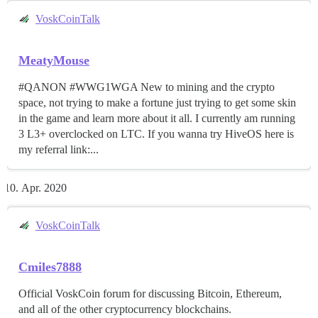
VoskCoinTalk
MeatyMouse
#QANON #WWG1WGA New to mining and the crypto
space, not trying to make a fortune just trying to get some skin
in the game and learn more about it all. I currently am running
3 L3+ overclocked on LTC. If you wanna try HiveOS here is
my referral link:...
Apr. 2020
VoskCoinTalk
Cmiles7888
Official VoskCoin forum for discussing Bitcoin, Ethereum,
and all of the other cryptocurrency blockchains.