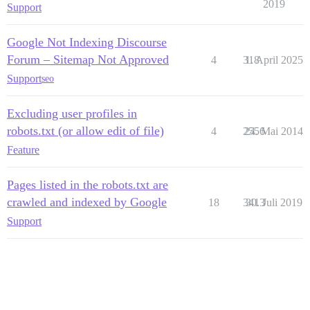
2019
Support
Google Not Indexing Discourse
Forum – Sitemap Not Approved
4
318
1. April 2025
Support
seo
Excluding user profiles in
robots.txt (or allow edit of file)
4
2556
24. Mai 2014
Feature
Pages listed in the robots.txt are
crawled and indexed by Google
18
3413
30. Juli 2019
Support