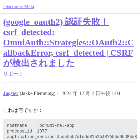
Discourse Meta
(google_oauth2) 認証失敗！
csrf_detected:
OmniAuth::Strategies::OAuth2::C
allbackError, csrf_detected | CSRF
が検出されました
サポート
Jagster
(Jakke Flemming)
1
2024 年 12 月 2 日午後 1:04
これは何ですか：
hostname	foorumi-hel-app

process_id	1077

application_version	3cde55b76f6d681a243876b360bd8368c0a81ac6
