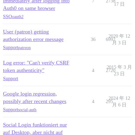
immediately after logging into
7
2738
17 日
Auth0 on same browser
SSO
oauth2
User (patron) getting
2020 年 12
authorization error message
36
6992
月 3 日
Support
patreon
Log error: "Can't verify CSRF
2015 年 3 月
token authenticity"
4
2720
23 日
Support
Google login regression,
2024 年 12
possibly after recent changes
4
295
月 6 日
Support
social-auth
Social Login funktioniert nur
auf Desktop, aber nicht auf