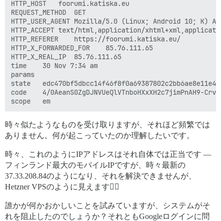
HTTP_HOST	foorumi.katiska.eu

REQUEST_METHOD	GET

HTTP_USER_AGENT	Mozilla/5.0 (Linux; Android 10; K) AppleWebKit/537.36 (KHTML, like Gecko) Chrome/131.0.0.0 Mobile Safari/537.36

HTTP_ACCEPT	text/html,application/xhtml+xml,application/xml;q=0.9,image/avif,image/webp,image/apng,*/*;q=0.8,application/signed-exchange;v=b3;q=0.7

HTTP_REFERER	https://foorumi.katiska.eu/

HTTP_X_FORWARDED_FOR	85.76.111.65

HTTP_X_REAL_IP	85.76.111.65

time	30 Nov 7:34 am

params	

state	edc470bf5dbcc14f46f8f0a69387802c2bb6ae8e11e4c860

code	4/0AeanS0ZgDJNVUeQlVTnboHXxXH2c7jimPnAH9-CrvMhUD6AULR8YxnYy0W9g4CCcg7RqrA

時々似たようなものを受け取りますが、それほど頻繁では
ありません。何が起こっていたのか理解したいです。
時々、これのようにIPアドレスはそれ自体では正当です —
フィンランド最大のモバイルIPですが、時々最新の
37.33.208.84のようになり、それを解決できませんが、
Hetzner VPSのように見えます🤷‍♂️
誰かが何かおかしいことを試みていますが、システムがそ
れを阻止したのでしょうか？それともGoogleログインに問