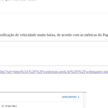
ssificação de velocidade muito baixa, de acordo com as métricas do P
nsights/?url=https%3A%2F%2Fwmforum.geek.hr%2Ft%2Fwebmaster-ninja-