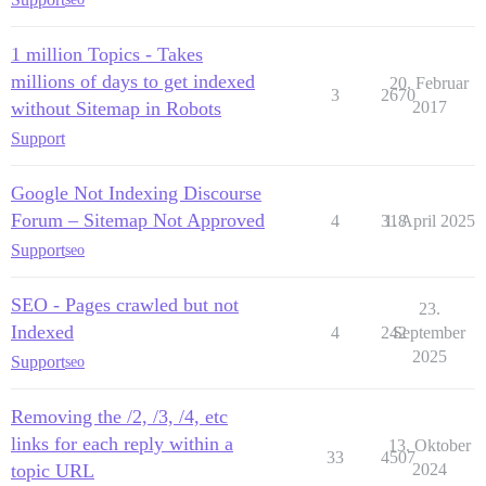
1 million Topics - Takes
millions of days to get indexed
20. Februar
3
2670
without Sitemap in Robots
2017
Support
Google Not Indexing Discourse
Forum – Sitemap Not Approved
4
318
1. April 2025
Support
seo
SEO - Pages crawled but not
23.
Indexed
4
242
September
2025
Support
seo
Removing the /2, /3, /4, etc
links for each reply within a
13. Oktober
33
4507
topic URL
2024