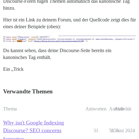
Discourse-Foren fügen Themen automatisch das kanonische Tag
hinzu.
Hier ist ein Link zu deinem Forum, und der Quellcode zeigt dies für
eines deiner Beispiele (oben):
Du kannst sehen, dass deine Discourse-Seite bereits ein
kanonisches Tag enthält.
Ein „Trick
Verwandte Themen
Thema
Antworten
Aufrufe
Aktivität
Why isn't Google Indexing
Discourse? SEO concerns
31
5856
1. Juni 2024
Support
seo