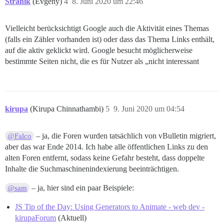
Stranik
(Evgeny)
4
8. Juni 2020 um 22:46
Vielleicht berücksichtigt Google auch die Aktivität eines Themas
(falls ein Zähler vorhanden ist) oder dass das Thema Links enthält,
auf die aktiv geklickt wird. Google besucht möglicherweise
bestimmte Seiten nicht, die es für Nutzer als „nicht interessant
kirupa
(Kirupa Chinnathambi)
5
9. Juni 2020 um 04:54
– ja, die Foren wurden tatsächlich von vBulletin migriert,
@Falco
aber das war Ende 2014. Ich habe alle öffentlichen Links zu den
alten Foren entfernt, sodass keine Gefahr besteht, dass doppelte
Inhalte die Suchmaschinenindexierung beeinträchtigen.
– ja, hier sind ein paar Beispiele:
@sam
JS Tip of the Day: Using Generators to Animate - web dev -
kirupaForum
(Aktuell)