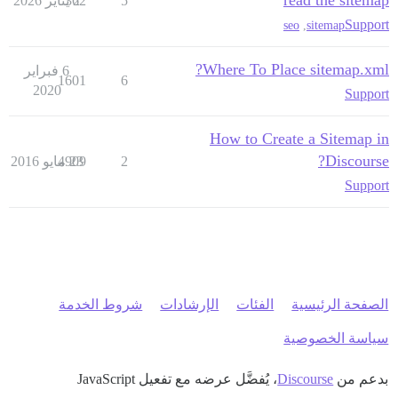
read the sitemap
5
2 يناير 2026
362
Support
seo
,
sitemap
Where To Place sitemap.xml?
6 فبراير
1601
6
2020
Support
How to Create a Sitemap in
Discourse?
2
23 مايو 2016
4909
Support
الصفحة الرئيسية
الفئات
الإرشادات
شروط الخدمة
سياسة الخصوصية
بدعم من
Discourse
، يُفضَّل عرضه مع تفعيل JavaScript