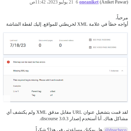
(Aniket Pawar)
oneaniket
6
21 يوليو 2023، 11:42ص
مرحباً،
أواجه خطأ في علامة XML لخريطتي للمواقع. إليك لقطة الشاشة
لقد قمت بتشغيل عنوان URL مقابل مدقق XML ولم يكتشف أي
مشاكل هناك. أنا أستخدم إصدار discourse 3.0.3.
هل يمكنك مساعدتي في هذا؟ شكراً
@dpacheco