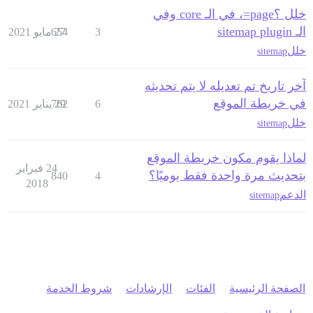
خلل ؟page=، في الـ core وفي
الـ sitemap plugin
3
27 مايو 2021
654
خلل
sitemap
آخر تاريخ تم تعديله لا يتم تحديثه
في خريطة الموقع
6
29 يناير 2021
762
خلل
sitemap
لماذا يقوم مكون خريطة الموقع
24 فبراير
بتحديث مرة واحدة فقط يوميًا؟
840
4
2018
الدعم
sitemap
الصفحة الرئيسية
الفئات
الإرشادات
شروط الخدمة