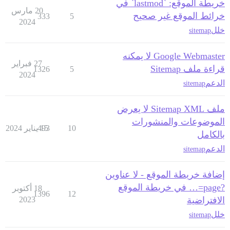
خريطة الموقع: `lastmod` في
20 مارس
خرائط الموقع غير صحيح
333
5
2024
خلل
sitemap
Google Webmaster لا يمكنه
27 فبراير
قراءة ملف Sitemap
1326
5
2024
الدعم
sitemap
ملف Sitemap XML لا يعرض
الموضوعات والمنشورات
10
15 يناير 2024
493
بالكامل
الدعم
sitemap
إضافة خريطة الموقع - لا عناوين
?page=… في خريطة الموقع
18 أكتوبر
1396
12
الافتراضية
2023
خلل
sitemap