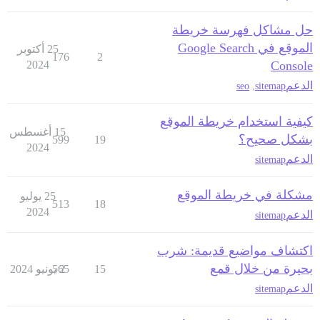
حل مشاكل فهرسة خريطة
الموقع في Google Search
25 أكتوبر
176
2
2024
Console
الدعم
seo
,
sitemap
كيفية استخدام خريطة الموقع
15 أغسطس
بشكل صحيح؟
599
19
2024
الدعم
sitemap
مشكلة في خريطة الموقع
25 يوليو
513
18
2024
الدعم
sitemap
اكتشاف مواضيع قديمة: شرب
بحيرة من خلال قمع
15
2 يونيو 2024
565
الدعم
sitemap