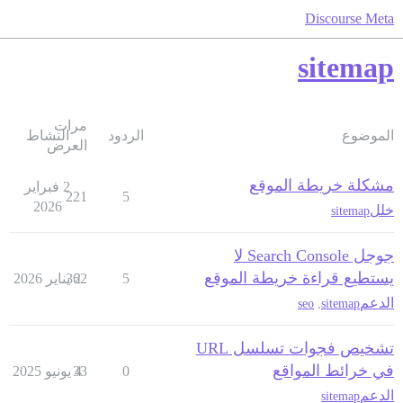
Discourse Meta
sitemap
مرات
الموضوع
الردود
النشاط
العرض
مشكلة خريطة الموقع
2 فبراير
221
5
2026
خلل
sitemap
جوجل Search Console لا
يستطيع قراءة خريطة الموقع
5
2 يناير 2026
362
الدعم
seo
,
sitemap
تشخيص فجوات تسلسل URL
في خرائط المواقع
0
4 يونيو 2025
33
الدعم
sitemap