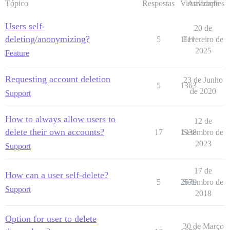
Tópico
Respostas
Visualizações
Atividade
Users self-
20 de
deleting/anonymizing?
5
1111
Fevereiro de
2025
Feature
Requesting account deletion
23 de Junho
5
1363
de 2020
Support
How to always allow users to
12 de
delete their own accounts?
17
1338
Setembro de
2023
Support
17 de
How can a user self-delete?
5
2679
Setembro de
Support
2018
Option for user to delete
30 de Março