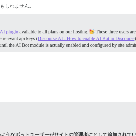
もしれません。
AI plugin
available to all plans on our hosting.
These three users are
 relevant api keys (
Discourse AI - How to enable AI Bot in Discourse
 until the AI Bot module is actually enabled and configured by site adm
のようなボットユーザーがサイトの管理者にとして追加されて