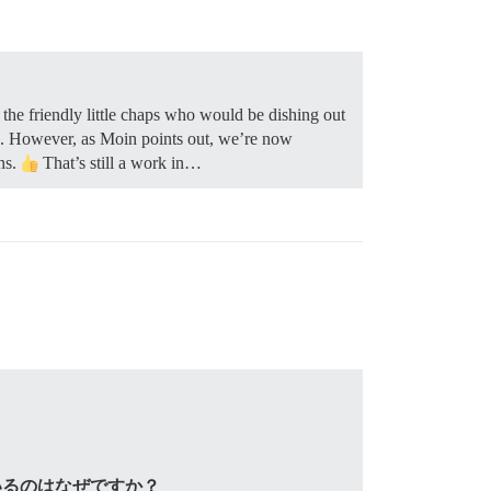
 the friendly little chaps who would be dishing out
). However, as Moin points out, we’re now
ins.
That’s still a work in…
いるのはなぜですか？