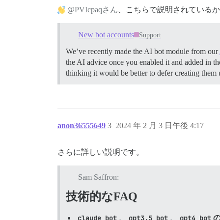
@PVIcpaqさん
、こちらで説明されているか
New bot accounts
Support
We’ve recently made the AI bot module from our
the AI advice once you enabled it and added in the
thinking it would be better to defer creating them
anon36555649
3
2024 年 2 月 3 日午後 4:17
さらに詳しい説明です。
Sam Saffron:
技術的なFAQ
claude_bot
、
gpt3.5_bot
、
gpt4_bot