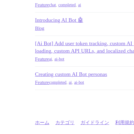
Feature
chat
,
completed
,
ai
Introducing AI Bot 🤖
Blog
[Ai Bot] Add user token tracking, custom AI
loading, custom API URLs, and localized chat
Feature
ai
,
ai-bot
Creating custom AI Bot personas
Feature
completed
,
ai
,
ai-bot
ホーム
カテゴリ
ガイドライン
利用規