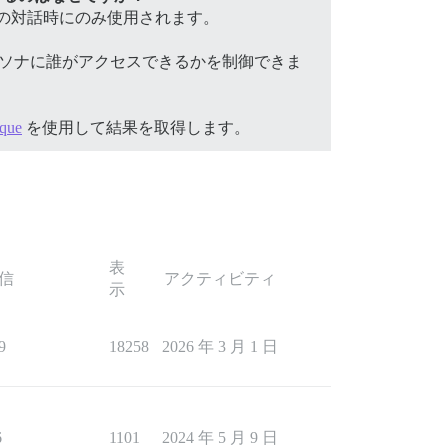
の対話時にのみ使用されます。
ソナに誰がアクセスできるかを制御できま
ique
を使用して結果を取得します。
表
信
アクティビティ
示
9
18258
2026 年 3 月 1 日
6
1101
2024 年 5 月 9 日