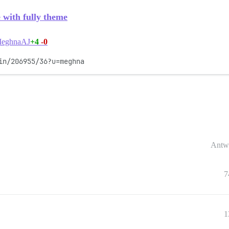
with fully theme
+4
-0
eghnaAJ
in/206955/36?u=meghna
Antw
7
1