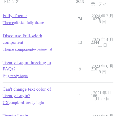
トピック
返信
示
ティ
Fully Theme
2024 年 2 月
74
10270
5 日
Theme
official
,
fully-theme
Discourse Full-width
2025 年 4 月
component
13
2344
11 日
Theme component
experimental
Trendy Login directing to
2023 年 6 月
FAQs?
9
210
9 日
Bug
trendy-login
Can't change text color of
2021 年 11
Trendy Login?
1
166
月 29 日
UX
completed
,
trendy-login
Trendy Login