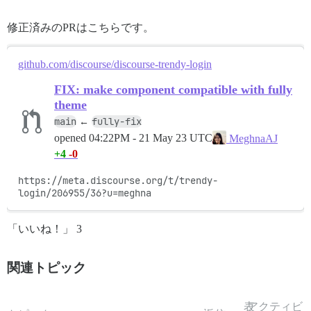
修正済みのPRはこちらです。
github.com/discourse/discourse-trendy-login
FIX: make component compatible with fully
theme
main
fully-fix
←
opened
04:22PM - 21 May 23 UTC
MeghnaAJ
+4
-0
https://meta.discourse.org/t/trendy-
login/206955/36?u=meghna
「いいね！」 3
関連トピック
表
アクティビ