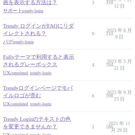
画を表示する方法は？
3
318
12 日
サポート
trendy-login
Trendy ログインがFAQにリダ
2023 年 6 月
イレクトされる？
9
210
9 日
バグ
trendy-login
Fullyテーマで利用すると表示
2023 年 5 月
されるグレーボックス
4
184
21 日
UX
completed
,
trendy-login
Trendyログインページでモバ
2022 年 9 月
イルロゴが歪む
6
198
15 日
UX
completed
,
trendy-login
Trendy Loginのテキストの色
2021 年 11
を変更できませんか？
1
166
月 29 日
UX