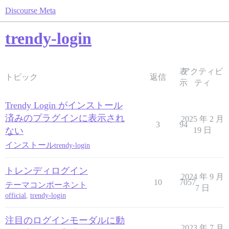
Discourse Meta
trendy-login
表
アクティビ
トピック
返信
示
ティ
Trendy Login がインストール
済みのプラグインに表示され
2025 年 2 月
3
94
ない
19 日
インストール
trendy-login
トレンディログイン
2024 年 9 月
10
7057
テーマコンポーネント
7 日
official
,
trendy-login
注目のログインモーダルに動
2023 年 7 月