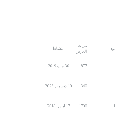
مرات
ود
النشاط
العرض
877
30 مايو 2019
340
19 ديسمبر 2023
1790
17 أبريل 2018