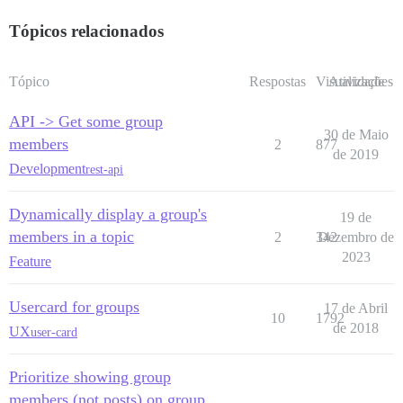
Tópicos relacionados
Tópico
Respostas
Visualizações
Atividade
API -> Get some group
30 de Maio
members
2
877
de 2019
Development
rest-api
Dynamically display a group's
19 de
members in a topic
2
342
Dezembro de
2023
Feature
Usercard for groups
17 de Abril
10
1792
de 2018
UX
user-card
Prioritize showing group
members (not posts) on group