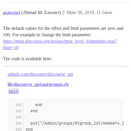
azawawi
(Ahmad M. Zawawi)
2
Maio 30, 2019, 11:54am
The default values for the offset and limit parameters are zero and
100. For example to change the limit parameter:
https://meta.discourse.org/groups/trust_level_0/members.json?
limit=10
The code is available here:
github.com/discourse/discourse_api
lib/discourse_api/api/groups.rb
main
    end
  end
  put("/admin/groups/#{group_id}/members.json
end