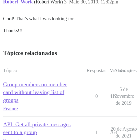
Robert_Work
(Robert Work)
3
Maio 30, 2019, 12:02pm
Cool! That’s what I was looking for.
Thanks!!!
Tópicos relacionados
Tópico
Respostas
Visualizações
Atividade
Group members on member
5 de
card without leaving list of
0
412
Novembro
groups
de 2019
Feature
API: Get all private messages
20 de Agosto
sent to a group
1
763
de 2021