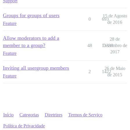
Support
Groups for groups of users
15 de Agosto
0
693
de 2016
Feature
Allow moderators to add a
28 de
member to a group?
48
11338
Dezembro de
2017
Feature
Inviting all usergroup members
26 de Maio
2
1422
de 2015
Feature
Início
Categorias
Diretrizes
Termos de Serviço
Política de Privacidade