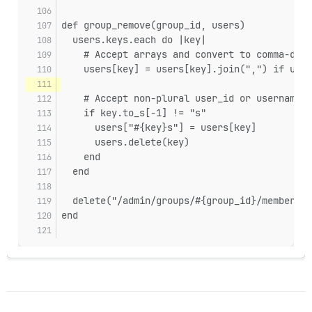
def group_remove(group_id, users)
  users.keys.each do |key|
    # Accept arrays and convert to comma-deli
    users[key] = users[key].join(",") if user
    # Accept non-plural user_id or username, 
    if key.to_s[-1] != "s"
      users["#{key}s"] = users[key]
      users.delete(key)
    end
  end
  delete("/admin/groups/#{group_id}/members.j
end