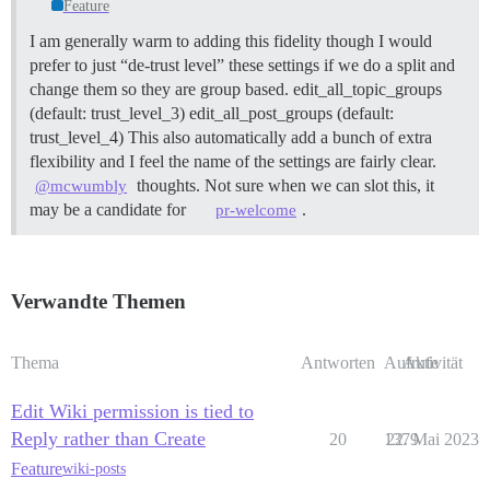
Feature
I am generally warm to adding this fidelity though I would
prefer to just “de-trust level” these settings if we do a split and
change them so they are group based. edit_all_topic_groups
(default: trust_level_3) edit_all_post_groups (default:
trust_level_4) This also automatically add a bunch of extra
flexibility and I feel the name of the settings are fairly clear.
thoughts. Not sure when we can slot this, it
@mcwumbly
may be a candidate for
.
pr-welcome
Verwandte Themen
Thema
Antworten
Aufrufe
Aktivität
Edit Wiki permission is tied to
Reply rather than Create
20
1379
22. Mai 2023
Feature
wiki-posts