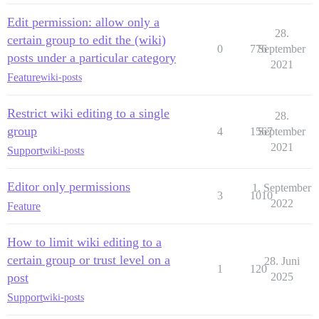
Edit permission: allow only a
28.
certain group to edit the (wiki)
0
776
September
posts under a particular category
2021
Feature
wiki-posts
Restrict wiki editing to a single
28.
group
4
1567
September
2021
Support
wiki-posts
Editor only permissions
1. September
3
1010
2022
Feature
How to limit wiki editing to a
certain group or trust level on a
28. Juni
1
120
post
2025
Support
wiki-posts