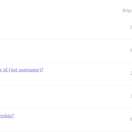
Répo
r id (not username)?
rship?