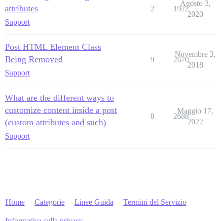
Agosto 3,
attributes
2
1922
2020
Support
Post HTML Element Class
Novembre 3,
Being Removed
9
2670
2018
Support
What are the different ways to
customize content inside a post
Maggio 17,
8
2688
(custom attributes and such)
2022
Support
Home
Categorie
Linee Guida
Termini del Servizio
Informativa sulla privacy