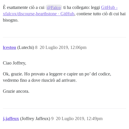
È esattamente ciò a cui
ti ha collegato: leggi
GitHub -
@Falco
xfalcox/discourse-hearthstone · GitHub
, contiene tutto ciò di cui hai
bisogno.
lcestou
(Lutechi)
8
20 Luglio 2019, 12:06pm
Ciao Joffrey,
Ok, grazie. Ho provato a leggere e capire un po’ del codice,
vedremo fino a dove riuscirò ad arrivare.
Grazie ancora.
j.jaffeux
(Joffrey Jaffeux)
9
20 Luglio 2019, 12:49pm