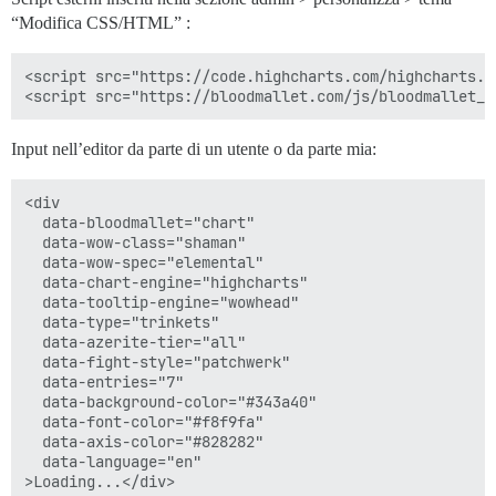
“Modifica CSS/HTML” :
<script src="https://code.highcharts.com/highcharts.js
Input nell’editor da parte di un utente o da parte mia:
<div 

  data-bloodmallet="chart"

  data-wow-class="shaman" 

  data-wow-spec="elemental" 

  data-chart-engine="highcharts"

  data-tooltip-engine="wowhead"

  data-type="trinkets"

  data-azerite-tier="all"

  data-fight-style="patchwerk"

  data-entries="7"

  data-background-color="#343a40" 

  data-font-color="#f8f9fa" 

  data-axis-color="#828282"

  data-language="en"
