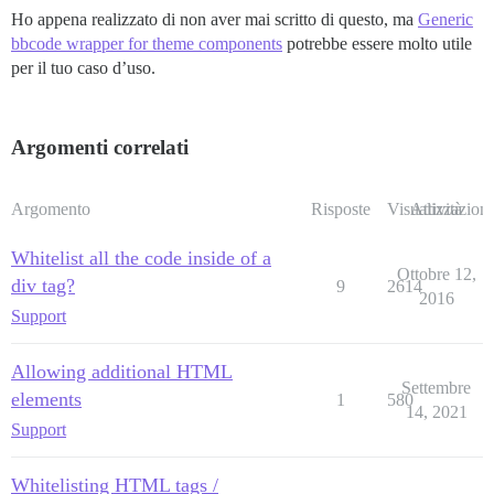
Ho appena realizzato di non aver mai scritto di questo, ma
Generic
bbcode wrapper for theme components
potrebbe essere molto utile
per il tuo caso d’uso.
Argomenti correlati
Argomento
Risposte
Visualizzazioni
Attività
Whitelist all the code inside of a
Ottobre 12,
div tag?
9
2614
2016
Support
Allowing additional HTML
Settembre
elements
1
580
14, 2021
Support
Whitelisting HTML tags /