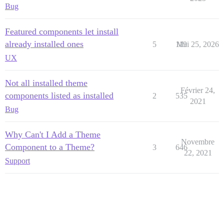
Bug
Featured components let install
already installed ones
5
119
Mai 25, 2026
UX
Not all installed theme
Février 24,
components listed as installed
2
535
2021
Bug
Why Can't I Add a Theme
Novembre
Component to a Theme?
3
646
22, 2021
Support