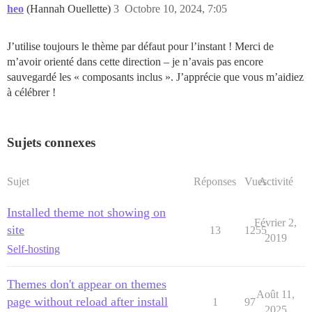
heo
(Hannah Ouellette)
3
Octobre 10, 2024, 7:05
J’utilise toujours le thème par défaut pour l’instant ! Merci de
m’avoir orienté dans cette direction – je n’avais pas encore
sauvegardé les « composants inclus ». J’apprécie que vous m’aidiez
à célébrer !
Sujets connexes
Sujet
Réponses
Vues
Activité
Installed theme not showing on
Février 2,
site
13
1255
2019
Self-hosting
Themes don't appear on themes
Août 11,
page without reload after install
1
97
2025