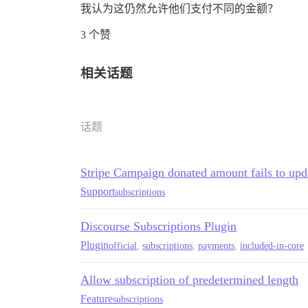
我认为这仍然允许他们支付不同的金额？
3 个赞
相关话题
话题
Stripe Campaign donated amount fails to upd
Support
subscriptions
Discourse Subscriptions Plugin
Plugin
official
,
subscriptions
,
payments
,
included-in-core
Allow subscription of predetermined length
Feature
subscriptions