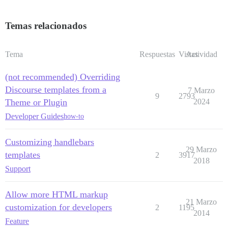
Temas relacionados
Tema
Respuestas
Vistas
Actividad
(not recommended) Overriding
Discourse templates from a
7 Marzo
9
2793
Theme or Plugin
2024
Developer Guides
how-to
Customizing handlebars
29 Marzo
templates
2
3917
2018
Support
Allow more HTML markup
21 Marzo
customization for developers
2
1195
2014
Feature