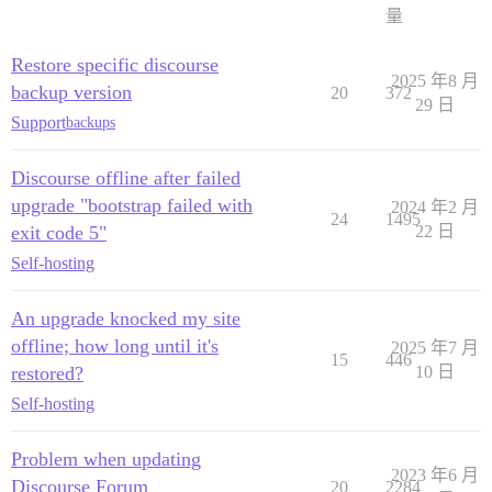
量
Restore specific discourse
2025 年8 月
backup version
20
372
29 日
Support
backups
Discourse offline after failed
upgrade "bootstrap failed with
2024 年2 月
24
1495
exit code 5"
22 日
Self-hosting
An upgrade knocked my site
offline; how long until it's
2025 年7 月
15
446
restored?
10 日
Self-hosting
Problem when updating
2023 年6 月
Discourse Forum
20
2284