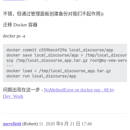
不错，但通过管理面板创建备份对我们不起作用))
迁移 Docker 容器
docker ps -a
docker commit c559bec6f29a local_discourse/app

docker save local_discourse/app > /tmp/local_discourse
scp /tmp/local_discourse_app.tar.gz root@my-new-server
---

docker load < /tmp/local_discourse_app.tar.gz

问题出现在这一步 -
NoMethodError on docker run - #8 by
Dev_Work
merefield
(Robert)
11
2020 年8 月 21 日 17:46