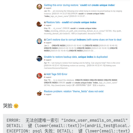
哭脸
ERROR:  无法创建唯一索引 "index_user_emails_on_email"

DETAIL:  键 (lower(email::text))=(andrii_test@local.
EXCEPTION: psql 失败：DETAIL:  键 (lower(email::text))