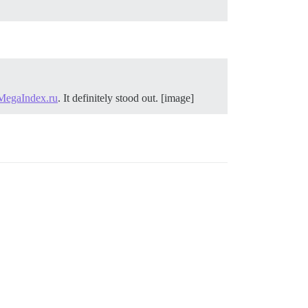
MegaIndex.ru
. It definitely stood out. [image]