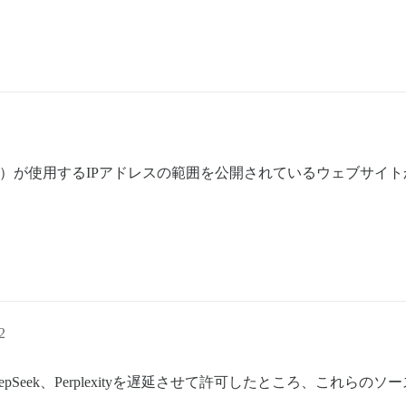
nAI）が使用するIPアドレスの範囲を公開されているウェブサイ
2
epSeek、Perplexityを遅延させて許可したところ、これ