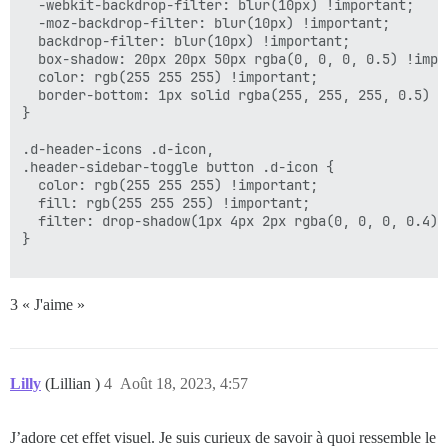
  -webkit-backdrop-filter: blur(10px) !important;

  -moz-backdrop-filter: blur(10px) !important;

  backdrop-filter: blur(10px) !important;

  box-shadow: 20px 20px 50px rgba(0, 0, 0, 0.5) !impor
  color: rgb(255 255 255) !important;

  border-bottom: 1px solid rgba(255, 255, 255, 0.5) !i
}

.d-header-icons .d-icon,

.header-sidebar-toggle button .d-icon {

  color: rgb(255 255 255) !important;

  fill: rgb(255 255 255) !important;

  filter: drop-shadow(1px 4px 2px rgba(0, 0, 0, 0.4)) 
}

3 « J'aime »
Lilly
(Lillian )
4
Août 18, 2023, 4:57
J’adore cet effet visuel. Je suis curieux de savoir à quoi ressemble le