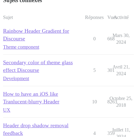
Sujets connexes
Sujet
Réponses
Vues
Activité
Rainbow Header Gradient for
Mars 30,
Discourse
0
668
2024
Theme component
Secondary color of theme glass
Avril 21,
effect Discourse
5
301
2024
Development
How to have an iOS like
Octobre 25,
Tranlucent-blurry Header
10
8263
2018
UX
Header drop shadow removal
Juillet 11,
feedback
4
359
2024