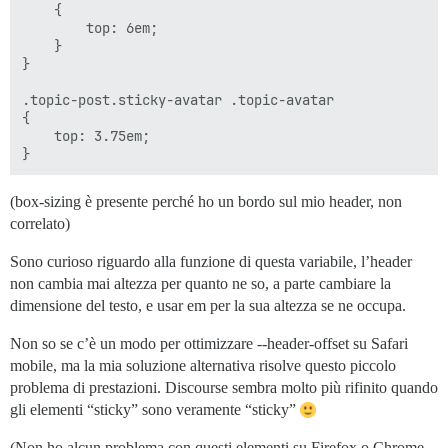
    {

        top: 6em;

    }

}

.topic-post.sticky-avatar .topic-avatar

{

    top: 3.75em;

(box-sizing è presente perché ho un bordo sul mio header, non
correlato)
Sono curioso riguardo alla funzione di questa variabile, l’header
non cambia mai altezza per quanto ne so, a parte cambiare la
dimensione del testo, e usar em per la sua altezza se ne occupa.
Non so se c’è un modo per ottimizzare --header-offset su Safari
mobile, ma la mia soluzione alternativa risolve questo piccolo
problema di prestazioni. Discourse sembra molto più rifinito quando
gli elementi “sticky” sono veramente “sticky”
(Non ho alcun problema con questi elementi su Firefox o Chrome