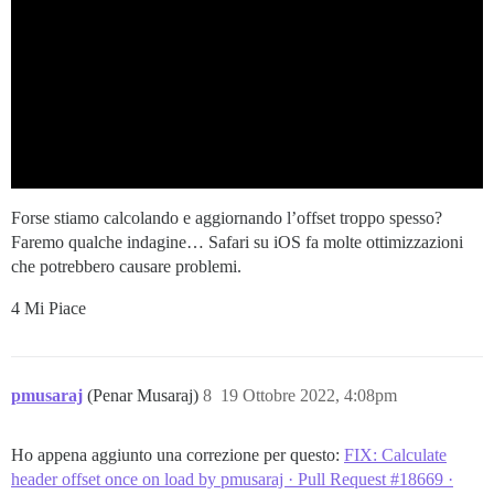
Forse stiamo calcolando e aggiornando l’offset troppo spesso?
Faremo qualche indagine… Safari su iOS fa molte ottimizzazioni
che potrebbero causare problemi.
4 Mi Piace
pmusaraj
(Penar Musaraj)
8
19 Ottobre 2022, 4:08pm
Ho appena aggiunto una correzione per questo:
FIX: Calculate
header offset once on load by pmusaraj · Pull Request #18669 ·