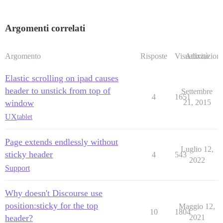
Argomenti correlati
Argomento
Risposte
Visualizzazioni
Attività
Elastic scrolling on ipad causes
header to unstick from top of
Settembre
4
1651
window
21, 2015
UX
tablet
Page extends endlessly without
Luglio 12,
sticky header
4
543
2022
Support
Why doesn't Discourse use
position:sticky for the top
Maggio 12,
10
1804
header?
2021