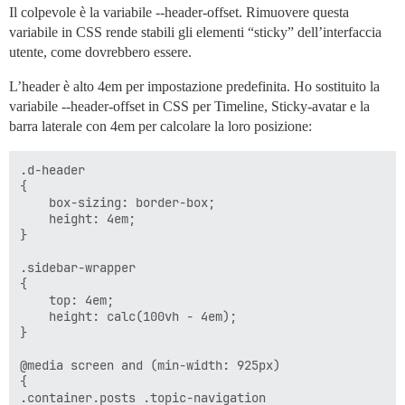
Il colpevole è la variabile --header-offset. Rimuovere questa
variabile in CSS rende stabili gli elementi “sticky” dell’interfaccia
utente, come dovrebbero essere.
L’header è alto 4em per impostazione predefinita. Ho sostituito la
variabile --header-offset in CSS per Timeline, Sticky-avatar e la
barra laterale con 4em per calcolare la loro posizione:
.d-header

{

    box-sizing: border-box;

    height: 4em;

}

.sidebar-wrapper

{

    top: 4em;

    height: calc(100vh - 4em);

}

@media screen and (min-width: 925px)

{

.container.posts .topic-navigation
