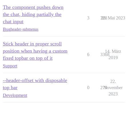
The component pushes down
the chat, hiding partially the
3
328
26. Mai 2023
chat input
Bug
header-submenus
Stick header in proper scroll
position when having a custom
14. März
6
3368
fixed topbar on top of it
2019
Support
--header-offset with disposable
22.
top bar
0
279
November
2023
Development