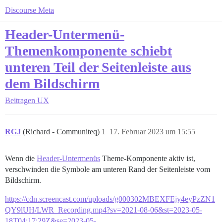
Discourse Meta
Header-Untermenü-
Themenkomponente schiebt
unteren Teil der Seitenleiste aus
dem Bildschirm
Beitragen
UX
RGJ
(Richard - Communiteq)
1
17. Februar 2023 um 15:55
Wenn die
Header-Untermenüs
Theme-Komponente aktiv ist,
verschwinden die Symbole am unteren Rand der Seitenleiste vom
Bildschirm.
https://cdn.screencast.com/uploads/g000302MBEXFEjy4eyPzZN1
QY9lUH/LWR_Recording.mp4?sv=2021-08-06&st=2023-05-
18T04:17:29Z&se=2023-05-