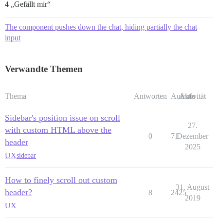
4 „Gefällt mir“
The component pushes down the chat, hiding partially the chat
input
Verwandte Themen
Thema
Antworten
Aufrufe
Aktivität
Sidebar's position issue on scroll
27.
with custom HTML above the
0
71
Dezember
header
2025
UX
sidebar
How to finely scroll out custom
31. August
header?
8
2425
2019
UX