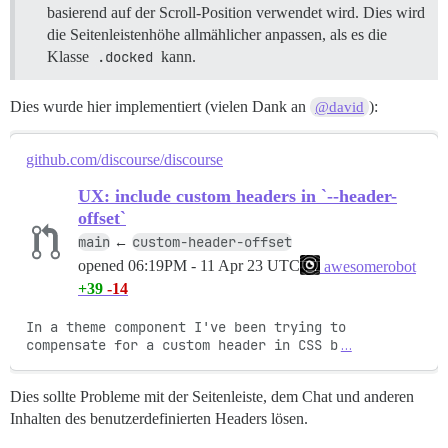
basierend auf der Scroll-Position verwendet wird. Dies wird
die Seitenleistenhöhe allmählicher anpassen, als es die
Klasse
.docked
kann.
Dies wurde hier implementiert (vielen Dank an
):
@david
github.com/discourse/discourse
UX: include custom headers in `--header-
offset`
main
custom-header-offset
←
opened
06:19PM - 11 Apr 23 UTC
awesomerobot
+39
-14
In a theme component I've been trying to 
compensate for a custom header in CSS b
…
Dies sollte Probleme mit der Seitenleiste, dem Chat und anderen
Inhalten des benutzerdefinierten Headers lösen.