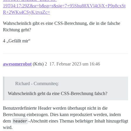
19T04:17:29Z&sr=b&sp=r&sig=7+95Shu88XVl4t3jX+P9p8cxSt
R+2WKs4CSyK/zvaZc=
Wahrscheinlich gibt es eine CSS-Berechnung, die in die falsche
Richtung geht?
4 „Gefällt mir“
awesomerobot
(Kris)
2
17. Februar 2023 um 16:46
Richard - Communiteq:
Wahrscheinlich geht da eine CSS-Berechnung falsch?
Benutzerdefinierte Header werden überhaupt nicht in die
Berechnung einbezogen. Dies kann reproduziert werden, indem
dem
header
-Abschnitt eines Themas beliebiger Inhalt hinzugefügt
wird.