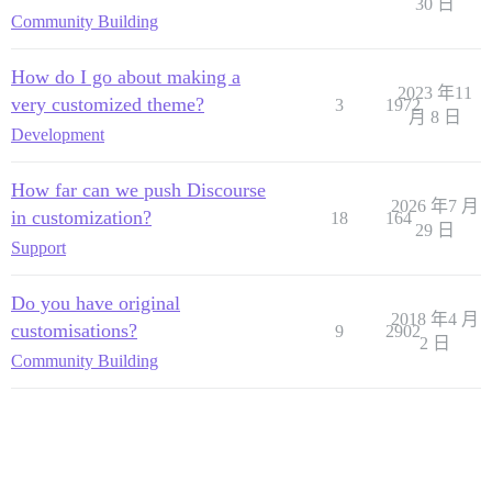
30 日
Community Building
How do I go about making a
2023 年11
very customized theme?
3
1972
月 8 日
Development
How far can we push Discourse
2026 年7 月
in customization?
18
164
29 日
Support
Do you have original
2018 年4 月
customisations?
9
2902
2 日
Community Building