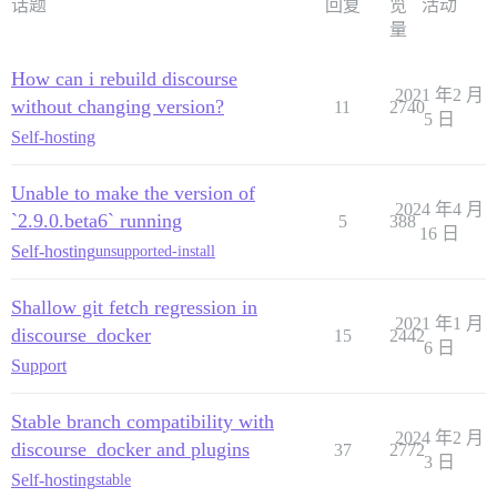
话题
回复
览
活动
量
How can i rebuild discourse
2021 年2 月
without changing version?
11
2740
5 日
Self-hosting
Unable to make the version of
2024 年4 月
`2.9.0.beta6` running
5
388
16 日
Self-hosting
unsupported-install
Shallow git fetch regression in
2021 年1 月
discourse_docker
15
2442
6 日
Support
Stable branch compatibility with
2024 年2 月
discourse_docker and plugins
37
2772
3 日
Self-hosting
stable