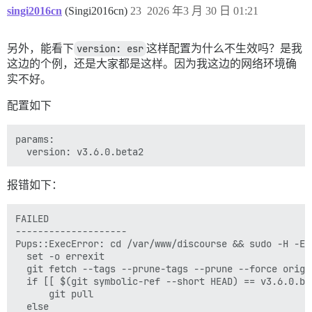
singi2016cn
(Singi2016cn)
23
2026 年3 月 30 日 01:21
另外，能看下
version: esr
这样配置为什么不生效吗？是我
这边的个例，还是大家都是这样。因为我这边的网络环境确
实不好。
配置如下
params:

报错如下：
FAILED

--------------------

Pups::ExecError: cd /var/www/discourse && sudo -H -E 
  set -o errexit

  git fetch --tags --prune-tags --prune --force origin
  if [[ $(git symbolic-ref --short HEAD) == v3.6.0.bet
      git pull

  else
