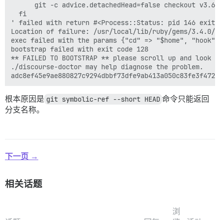
      git -c advice.detachedHead=false checkout v3.6.0
  fi

' failed with return #<Process::Status: pid 146 exit 1
Location of failure: /usr/local/lib/ruby/gems/3.4.0/g
exec failed with the params {"cd" => "$home", "hook" 
bootstrap failed with exit code 128

** FAILED TO BOOTSTRAP ** please scroll up and look f
./discourse-doctor may help diagnose the problem.

根本原因是
git symbolic-ref --short HEAD
命令只能返回
分支名称。
下一页 →
相关话题
浏