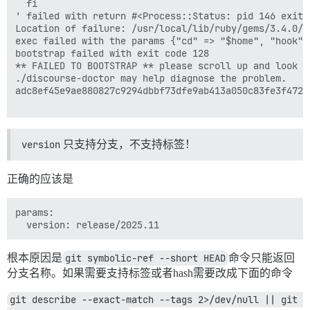
  fi

' failed with return #<Process::Status: pid 146 exit 1
Location of failure: /usr/local/lib/ruby/gems/3.4.0/g
exec failed with the params {"cd" => "$home", "hook" 
bootstrap failed with exit code 128

** FAILED TO BOOTSTRAP ** please scroll up and look f
./discourse-doctor may help diagnose the problem.

adc8ef45e9ae880827c9294dbbf73dfe9ab413a050c83fe3f4722c
version
只支持分支，不支持标签！
正确的应该是
params:

根本原因是
git symbolic-ref --short HEAD
命令只能返回
分支名称。如果需要支持标签或者hash需要改成下面的命令
git describe --exact-match --tags 2>/dev/null || git 