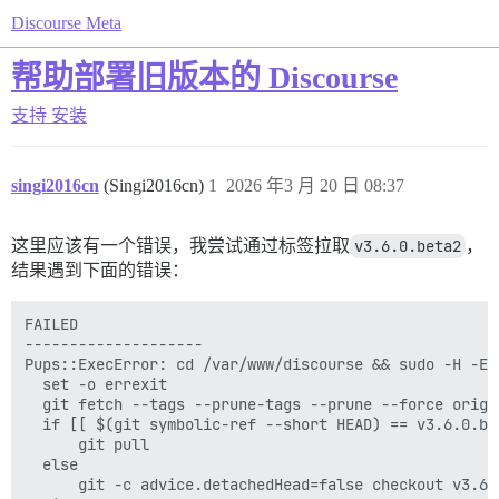
Discourse Meta
帮助部署旧版本的 Discourse
支持
安装
singi2016cn
(Singi2016cn)
1
2026 年3 月 20 日 08:37
这里应该有一个错误，我尝试通过标签拉取
v3.6.0.beta2
，
结果遇到下面的错误：
FAILED

--------------------

Pups::ExecError: cd /var/www/discourse && sudo -H -E 
  set -o errexit

  git fetch --tags --prune-tags --prune --force origin
  if [[ $(git symbolic-ref --short HEAD) == v3.6.0.bet
      git pull

  else

      git -c advice.detachedHead=false checkout v3.6.0