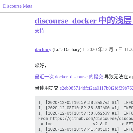
Discourse Meta
discourse_docker 中的浅层 
支持
dachary
(Loïc Dachary)
1
2020 年12 月 5 日 11:2
您好，
最近一次 docker_discourse 的提交
导致无法在
a
当使用提交
e2eb085714dfcf2aa0117b0f2fdf39b76
I, [2020-12-05T10:59:38.848743 #1]  INFO
I, [2020-12-05T10:59:38.852600 #1]  INFO
I, [2020-12-05T10:59:38.852639 #1]  INFO
From https://github.com/discourse/discou
 * tag                 v2.6.0     -> FET
I, [2020-12-05T10:59:41.405163 #1]  INFO