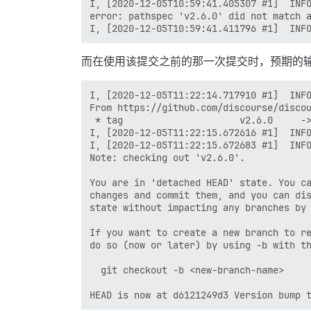
I, [2020-12-05T10:59:41.405307 #1]  INFO
error: pathspec 'v2.6.0' did not match a
而在使用该提交之前的那一次提交时，预期的
I, [2020-12-05T11:22:14.717910 #1]  INFO
From https://github.com/discourse/discou
 * tag                     v2.6.0     ->
I, [2020-12-05T11:22:15.672616 #1]  INFO
I, [2020-12-05T11:22:15.672683 #1]  INFO
Note: checking out 'v2.6.0'.

You are in 'detached HEAD' state. You ca
changes and commit them, and you can dis
state without impacting any branches by 
If you want to create a new branch to re
do so (now or later) by using -b with th
  git checkout -b <new-branch-name>
