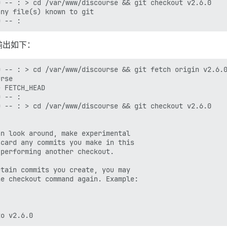
 -- : > cd /var/www/discourse && git checkout v2.6.0

ny file(s) known to git

输出如下：
 -- : > cd /var/www/discourse && git fetch origin v2.6.0
rse

 FETCH_HEAD

 -- : 

 -- : > cd /var/www/discourse && git checkout v2.6.0

n look around, make experimental

card any commits you make in this

performing another checkout.

tain commits you create, you may

e checkout command again. Example:
