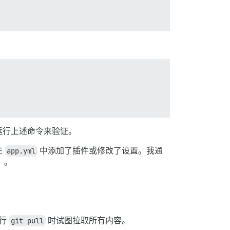
运行上述命令来验证。
在
app.yml
中添加了插件或修改了设置。我通
）。
运行
git pull
时试图拉取所有内容。