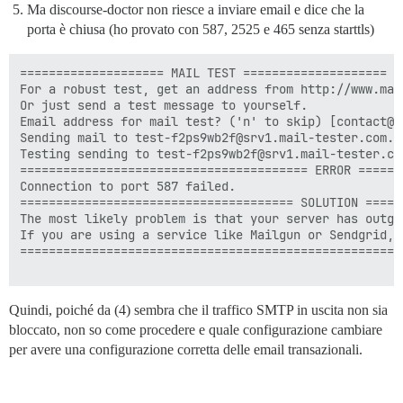
Ma discourse-doctor non riesce a inviare email e dice che la
HQ8BAf8EBAMCBaAwDAYDVR0TAQH/BAIwADAdBgNVHSUEFjAUBggrBg
KwYBBQUHAwIwSQYDVR0gBEIwQDA0BgsrBgEEAbIxAQICBzAlMCMGCC
porta è chiusa (ho provato con 587, 2525 e 465 senza starttls)
FhdodHRwczovL3NlY3RpZ28uY29tL0NQUzAIBgZngQwBAgEwgYQGCC
BHgwdjBPBggrBgEFBQcwAoZDaHR0cDovL2NydC5zZWN0aWdvLmNvbS
==================== MAIL TEST ====================

UlNBRG9tYWluVmFsaWRhdGlvblNlY3VyZVNlcnZlckNBLmNydDAjBg
For a robust test, get an address from http://www.mail
AYYXaHR0cDovL29jc3Auc2VjdGlnby5jb20wKwYDVR0RBCQwIoIQKi
Or just send a test message to yourself.

bHVlLmNvbYIOc2VuZGluYmx1ZS5jb20wggF9BgorBgEEAdZ5AgQCBI
Email address for mail test? ('n' to skip) [contact@a
ZwB1AK33vvp8/xDIi509nB4+GGq0Zyldz7EMJMqFhjTr3IKKAAABhM
Sending mail to test-f2ps9wb2f@srv1.mail-tester.com. .
AEYwRAIgLXDREGRQg02jNvL1Vvuwmbc8G1OpnwgHOsWKB/Gi5hQCIE
Testing sending to test-f2ps9wb2f@srv1.mail-tester.co
nBNawCpH/ppW57f49W90ecV0Ng2qHWs9AHcAejKMVNi3LbYg6jjgUh
======================================== ERROR ======
TTvSK8E6V6NS61IAAAGEzoAX8gAABAMASDBGAiEAzTTpiWsKzHjVN7
Connection to port 587 failed.

17jAlGb8/LvgNuyb+yoCIQD4W8vpQd7aoLwFL1ZuuEh3zhrDL/iNa1
====================================== SOLUTION =====
hQB1AOg+0No+9QY1MudXKLyJa8kD08vREWvs62nhd31tBr1uAAABhM
The most likely problem is that your server has outgo
AEYwRAIgaLYUtDrQms9/CbKsZIsJ0ootg6Swnori9rmkiQlZklwCIC
If you are using a service like Mailgun or Sendgrid, 
nthR3zAcjsEd4o1hXgMjEjM3ct4T1WDLdMA0GCSqGSIb3DQEBCwUAA
=====================================================
keEDvt4AG0j9CgcP+QrZliJMsKNz7YR8Mt+NJiXr69Kg/hZNvw5aTo
cs4i/6plivGmBsH94qIcl+PbHm1wJFSodDvahKuP0xZbBcynel9cIe
qJnB7sqK3Fpda98EY4x5kYbbiKJ2CaMABD8WZBEbJglTY3cmZkpI6m
O+jp2fw7cFda+vzUmBmd8z1i7dZbB7Oj4Wy/SjT0SPbousz7JXXBh2
Quindi, poiché da (4) sembra che il traffico SMTP in uscita non sia
8mhjeQmLZMCnvL74zxFfuB44v4X0SIfQPjSgZy8vTYYMrSn40pzLbL
bloccato, non so come procedere e quale configurazione cambiare
ratD0fgmtozDRDWw

per avere una configurazione corretta delle email transazionali.
-----END CERTIFICATE-----

subject=CN = *.sendinblue.com

issuer=C = GB, ST = Greater Manchester, L = Salford, 