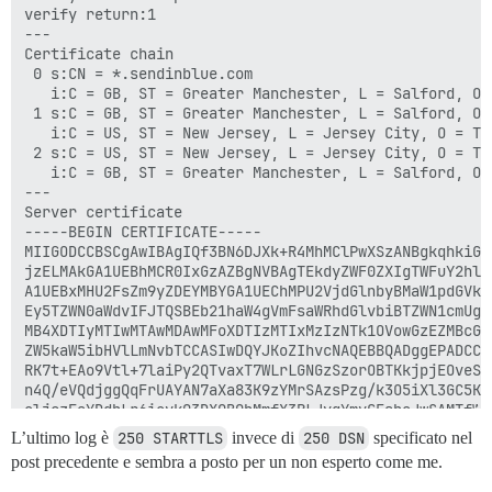
verify return:1

---

Certificate chain

 0 s:CN = *.sendinblue.com

   i:C = GB, ST = Greater Manchester, L = Salford, O 
 1 s:C = GB, ST = Greater Manchester, L = Salford, O 
   i:C = US, ST = New Jersey, L = Jersey City, O = Th
 2 s:C = US, ST = New Jersey, L = Jersey City, O = Th
   i:C = GB, ST = Greater Manchester, L = Salford, O 
---

Server certificate

-----BEGIN CERTIFICATE-----

MIIGODCCBSCgAwIBAgIQf3BN6DJXk+R4MhMClPwXSzANBgkqhkiG9w
jzELMAkGA1UEBhMCR0IxGzAZBgNVBAgTEkdyZWF0ZXIgTWFuY2hlc3
A1UEBxMHU2FsZm9yZDEYMBYGA1UEChMPU2VjdGlnbyBMaW1pdGVkMT
Ey5TZWN0aWdvIFJTQSBEb21haW4gVmFsaWRhdGlvbiBTZWN1cmUgU2
MB4XDTIyMTIwMTAwMDAwMFoXDTIzMTIxMzIzNTk1OVowGzEZMBcGA1
ZW5kaW5ibHVlLmNvbTCCASIwDQYJKoZIhvcNAQEBBQADggEPADCCAQ
RK7t+EAo9Vtl+7laiPy2QTvaxT7WLrLGNGzSzorOBTKkjpjEOveSaa
n4Q/eVQdjggQqFrUAYAN7aXa83K9zYMrSAzsPzg/k3O5iXl3GC5KT3
oljczFaYDdhLr6iovk03DXQB0hMmfX3RLJyqYmyGEshoJwSAMTfW06
tKngYEQMx/IC/WsFKuJ8t2AKaK7xZyEklQqJ95j9lzbfP27VNIkfcZ
L’ultimo log è
250 STARTTLS
invece di
250 DSN
specificato nel
xgkpsys8LiH5P1MUAEq4fmOE9IIkewGYMAuKSRyzH1DdgeDvMW8RYc
post precedente e sembra a posto per un non esperto come me.
W/515j9q6f1OLQPK1zUCAwEAAaOCAwEwggL9MB8GA1UdIwQYMBaAFI
d+mb+ZsF4bgBjWHhMB0GA1UdDgQWBBQt3X5DvoJzqs7qZ1t/7m1fRP