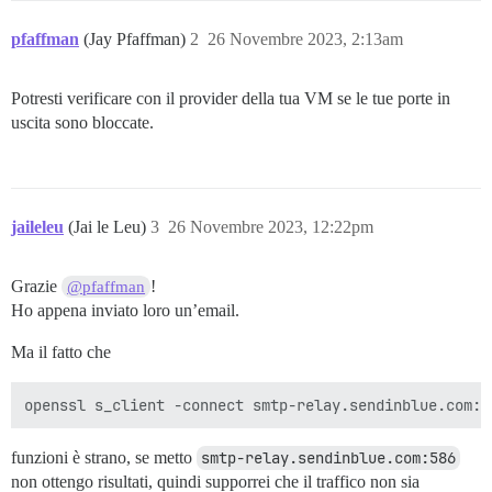
---

pfaffman
(Jay Pfaffman)
2
26 Novembre 2023, 2:13am
No client certificate CA names sent

Peer signing digest: SHA512

Peer signature type: RSA

Potresti verificare con il provider della tua VM se le tue porte in
Server Temp Key: ECDH, P-256, 256 bits

uscita sono bloccate.
---

SSL handshake has read 5482 bytes and written 476 byte
Verification: OK

---

New, TLSv1.2, Cipher is ECDHE-RSA-AES128-GCM-SHA256

jaileleu
(Jai le Leu)
3
26 Novembre 2023, 12:22pm
Server public key is 2048 bit

Secure Renegotiation IS supported

Compression: NONE

Grazie
!
@pfaffman
Expansion: NONE

Ho appena inviato loro un’email.
No ALPN negotiated

SSL-Session:

Ma il fatto che
    Protocol  : TLSv1.2

    Cipher    : ECDHE-RSA-AES128-GCM-SHA256

    Session-ID: FF96A2562FFDC00C5948FE7E6123CE9CD4CFB
    Session-ID-ctx:

    Master-Key: 287A2ECAB44E3F1EB919B4AD0EF98981A05F8
    PSK identity: None

funzioni è strano, se metto
smtp-relay.sendinblue.com:586
    PSK identity hint: None

non ottengo risultati, quindi supporrei che il traffico non sia