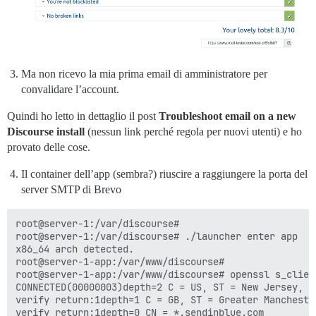
Ma non ricevo la mia prima email di amministratore per
convalidare l’account.
Quindi ho letto in dettaglio il post
Troubleshoot email on a new
Discourse install
(nessun link perché regola per nuovi utenti) e ho
provato delle cose.
Il container dell’app (sembra?) riuscire a raggiungere la porta del
server SMTP di Brevo
root@server-1:/var/discourse#

root@server-1:/var/discourse# ./launcher enter app

x86_64 arch detected.

root@server-1-app:/var/www/discourse#

root@server-1-app:/var/www/discourse# openssl s_clien
CONNECTED(00000003)depth=2 C = US, ST = New Jersey, L
verify return:1depth=1 C = GB, ST = Greater Mancheste
verify return:1depth=0 CN = *.sendinblue.com
