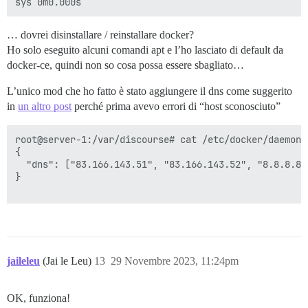
… dovrei disinstallare / reinstallare docker?
Ho solo eseguito alcuni comandi apt e l’ho lasciato di default da
docker-ce, quindi non so cosa possa essere sbagliato…
L’unico mod che ho fatto è stato aggiungere il dns come suggerito
in
un altro post
perché prima avevo errori di “host sconosciuto”
root@server-1:/var/discourse# cat /etc/docker/daemon.j
{

  "dns": ["83.166.143.51", "83.166.143.52", "8.8.8.8"]
}

jaileleu
(Jai le Leu)
13
29 Novembre 2023, 11:24pm
OK, funziona!