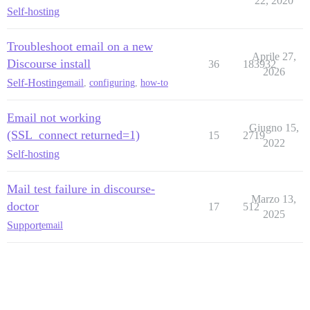
22, 2020
Self-hosting
Troubleshoot email on a new
Aprile 27,
Discourse install
36
183932
2026
Self-Hosting
email
,
configuring
,
how-to
Email not working
Giugno 15,
(SSL_connect returned=1)
15
2719
2022
Self-hosting
Mail test failure in discourse-
Marzo 13,
doctor
17
512
2025
Support
email