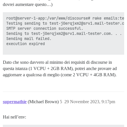
dovrei aumentare questo…)
root@server-1-app:/var/www/discourse# rake emails:tes
Testing sending to test-j0erqjxm2@srv1.mail-tester.co
SMTP server connection successful.

Sending to test-j0erqjxm2@srv1.mail-tester.com. . .

Sending mail failed.

execution expired

Dato che sono davvero al minimo dei requisiti di discourse in
questa istanza (1 VCPU + 2GB RAM), potrei anche provare ad
aggiornare a qualcosa di meglio (come 2 VCPU + 4GB RAM).
supermathie
(Michael Brown)
5
29 Novembre 2023, 9:17pm
Hai nell’env: