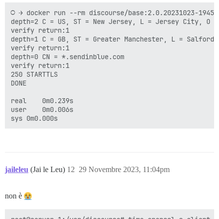
○ → docker run --rm discourse/base:2.0.20231023-1945 
depth=2 C = US, ST = New Jersey, L = Jersey City, O =
verify return:1

depth=1 C = GB, ST = Greater Manchester, L = Salford,
verify return:1

depth=0 CN = *.sendinblue.com

verify return:1

250 STARTTLS

DONE

real	0m0.239s

user	0m0.006s

jaileleu
(Jai le Leu)
12
29 Novembre 2023, 11:04pm
non è