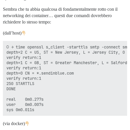
Sembra che tu abbia qualcosa di fondamentalmente rotto con il
networking dei container… questi due comandi dovrebbero
richiedere lo stesso tempo:
(dall’host)
○ → time openssl s_client -starttls smtp -connect smt
depth=2 C = US, ST = New Jersey, L = Jersey City, O =
verify return:1

depth=1 C = GB, ST = Greater Manchester, L = Salford,
verify return:1

depth=0 CN = *.sendinblue.com

verify return:1

250 STARTTLS

DONE

real	0m0.277s

user	0m0.007s

(via docker)