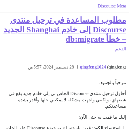
Discourse Meta
مطلوب المساعدة في ترحيل منتدى
Discourse إلى خادم Shanghai الجديد
– خطأ db:migrate
الدعم
(qingfeng)
qingfeng1024
1
28 ديسمبر 2024، 5:57ص
مرحباً بالجميع،
أحاول ترحيل منتدى Discourse الخاص بي إلى خادم جديد يقع في
شنغهاي، ولكنني واجهت مشكلة لا يمكنني حلها وأقدر بشدة
مساعدتكم.
إليك ما قمت به حتى الآن:
استنساخ الكود:
قمت باستنساخ مستودع Discourse على الخادم