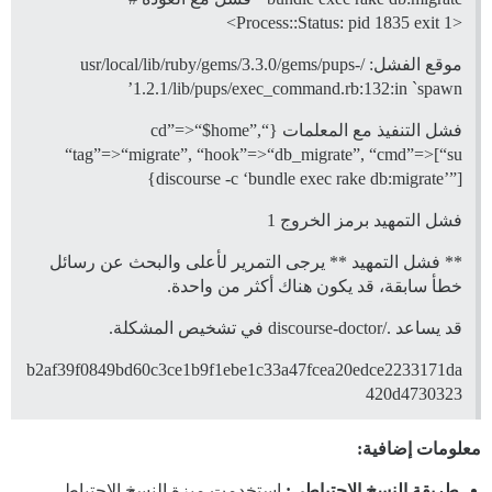
<Process::Status: pid 1835 exit 1>
موقع الفشل: /usr/local/lib/ruby/gems/3.3.0/gems/pups-
1.2.1/lib/pups/exec_command.rb:132:in `spawn’
فشل التنفيذ مع المعلمات {“cd”=>“$home”,
“tag”=>“migrate”, “hook”=>“db_migrate”, “cmd”=>[“su
discourse -c ‘bundle exec rake db:migrate’”]}
فشل التمهيد برمز الخروج 1
** فشل التمهيد ** يرجى التمرير لأعلى والبحث عن رسائل
خطأ سابقة، قد يكون هناك أكثر من واحدة.
قد يساعد ./discourse-doctor في تشخيص المشكلة.
b2af39f0849bd60c3ce1b9f1ebe1c33a47fcea20edce2233171da
420d4730323
معلومات إضافية:
طريقة النسخ الاحتياطي:
استخدمت ميزة النسخ الاحتياطي