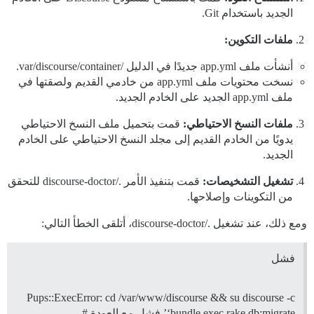
الجديد باستخدام Git.
ملفات التكوين:
أنشأت ملف app.yml جديدًا في الدليل /var/discourse/container.
نسخت محتويات ملف app.yml من خادمي القديم ولصقتها في
ملف app.yml الجديد على الخادم الجديد.
ملفات النسخ الاحتياطي:
قمت بتحميل ملف النسخ الاحتياطي
يدويًا من الخادم القديم إلى مجلد النسخ الاحتياطي على الخادم
الجديد.
تشغيل التشخيصات:
قمت بتنفيذ الأمر ./discourse-doctor للتحقق
من التكوينات وإصلاحها.
ومع ذلك، عند تشغيل ./discourse-doctor، أتلقى الخطأ التالي:
فشل
Pups::ExecError: cd /var/www/discourse && su discourse -c
‘bundle exec rake db:migrate’ فشل مع العودة #