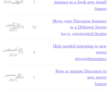
instance to a fresh new install
3
7 يوليو 2018
3017
Support
Move your Discourse Instance
16 أكتوبر
to a Different Server
293679
10
2025
Self-Hosting
how-to
,
migrations
Help needed migrating to new
26 أغسطس
server
251
4
2024
Marketplace
delivered
How to migrate Discourse to
10 ديسمبر
new server
4843
1
2015
Support