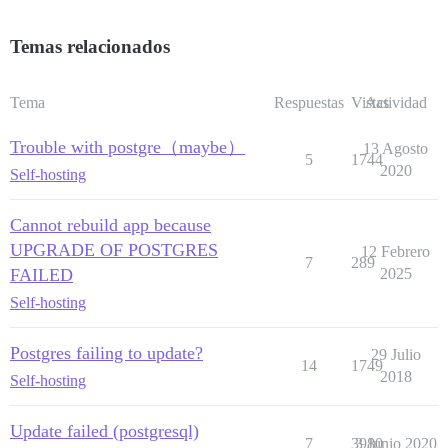
Temas relacionados
Tema
Respuestas
Vistas
Actividad
Trouble with postgre（maybe）
13 Agosto
5
1744
2020
Self-hosting
Cannot rebuild app because
UPGRADE OF POSTGRES
12 Febrero
7
289
FAILED
2025
Self-hosting
Postgres failing to update?
29 Julio
14
1749
2018
Self-hosting
Update failed (postgresql)
7
3980
3 Junio 2020