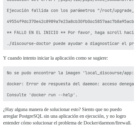
Ejecución fallida con los parámetros "/root/upgrade_po
49554f9dc370e42c8989a7e23a8cb30fb06c5857aac7b8a95acb1a
** FALLO EN EL INICIO ** Por favor, haga scroll hacia
Y cuando intento iniciar la aplicación como se sugiere:
No se pudo encontrar la imagen 'local_discourse/app:la
docker: Error de respuesta del daemon: acceso denegad
¿Hay alguna manera de solucionar esto? Siento que no puedo
arreglar PostgreSQL sin una aplicación en ejecución, y no logro
entender cómo solucionar el problema de Docker/daemon/firewall.