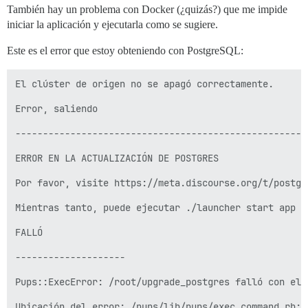
También hay un problema con Docker (¿quizás?) que me impide
iniciar la aplicación y ejecutarla como se sugiere.
Este es el error que estoy obteniendo con PostgreSQL:
El clúster de origen no se apagó correctamente.

Error, saliendo

-----------------------------------------------------
ERROR EN LA ACTUALIZACIÓN DE POSTGRES

Por favor, visite https://meta.discourse.org/t/postgr
Mientras tanto, puede ejecutar ./launcher start app p
FALLÓ

--------------------

Pups::ExecError: /root/upgrade_postgres falló con el 
Ubicación del error: /pups/lib/pups/exec_command.rb:11