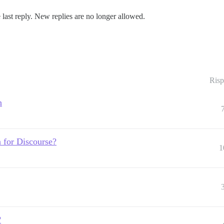
 last reply. New replies are no longer allowed.
Risp
n
n for Discourse?
1
?