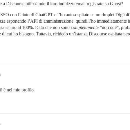
e a Discourse utilizzando il loro indirizzo email registrato su Ghost?
 SSO con l’aiuto di ChatGPT e l’ho auto-ospitato su un droplet Digit
ezza esponendo l’API di amministrazione, quindi l’ho immediatamente int
e sia sicuro al 100%. Dato che non sono
completamente
“no-code”, proba
ale di cui ho bisogno. Tuttavia, richiedo un’istanza Discourse ospitata 
m
il è nel mio profilo.
m