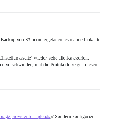
_at)\nSELECT categories.uploaded_logo_id, 'Category', ca
_at)\nSELECT categories.uploaded_background_id, 'Categor
te Backup von S3 heruntergeladen, es manuell lokal in
_at)\nSELECT custom_emojis.upload_id, 'CustomEmoji', cus
instellungsseite) wieder, sehe alle Kategorien,
en verschwinden, und die Protokolle zeigen diesen
_at)\nSELECT user_profiles.profile_background_upload_id,
_at)\nSELECT user_profiles.card_background_upload_id, 'U
_at)\nSELECT user_avatars.custom_upload_id, 'UserAvatar'
orage provider for uploads
)? Sondern konfiguriert
_at)\nSELECT user_avatars.gravatar_upload_id, 'UserAvata