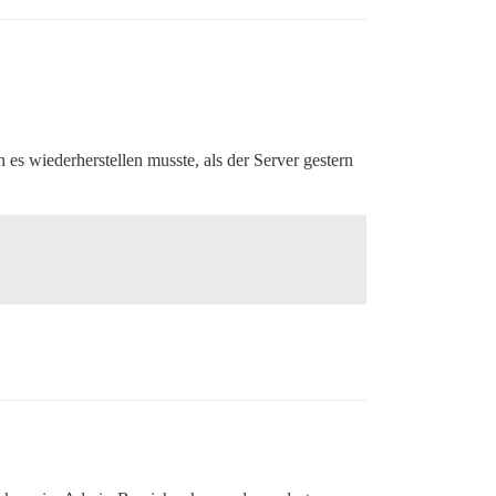
_at)\nSELECT theme_settings.value::int, 'ThemeSetting', 
_at)\nSELECT users.uploaded_avatar_id, 'User', users.id,
 es wiederherstellen musste, als der Server gestern
 for db 'default'.


