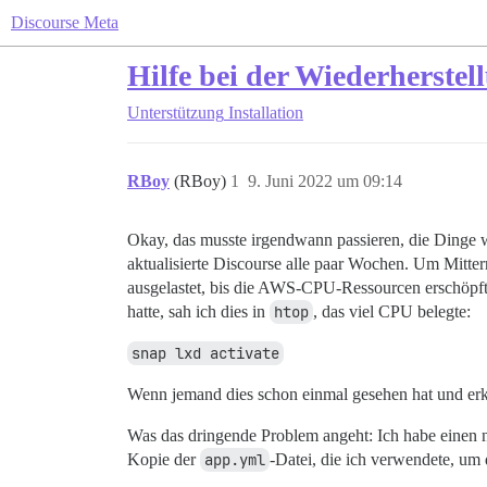
Discourse Meta
Hilfe bei der Wiederherste
Unterstützung
Installation
RBoy
(RBoy)
1
9. Juni 2022 um 09:14
Okay, das musste irgendwann passieren, die Dinge wa
aktualisierte Discourse alle paar Wochen. Um Mitte
ausgelastet, bis die AWS-CPU-Ressourcen erschöpft
hatte, sah ich dies in
htop
, das viel CPU belegte:
snap lxd activate
Wenn jemand dies schon einmal gesehen hat und erkl
Was das dringende Problem angeht: Ich habe einen 
Kopie der
app.yml
-Datei, die ich verwendete, um 