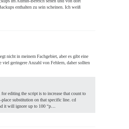
 Backups im Admin-Bereich sehen und von dort
Backups enthalten zu sein scheinen. Ich weiß
egt nicht in meinem Fachgebiet, aber es gibt eine
 viel geringere Anzahl von Fehlern, daher sollten
 for editing the script is to increase that count to
lace substitution on that specific line. cd
and it will ignore up to 100 “p…