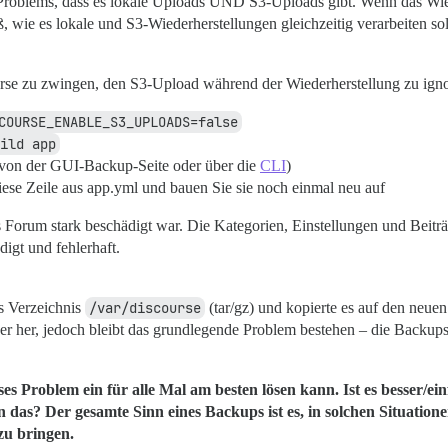
Problems, dass es lokale Uploads UND S3-Uploads gibt. Wenn das Wiede
, wie es lokale und S3-Wiederherstellungen gleichzeitig verarbeiten soll 
ourse zu zwingen, den S3-Upload während der Wiederherstellung zu igno
COURSE_ENABLE_S3_UPLOADS=false
uild app
 von der GUI-Backup-Seite oder über die
CLI
)
iese Zeile aus app.yml und bauen Sie sie noch einmal neu auf
as Forum stark beschädigt war. Die Kategorien, Einstellungen und Beitr
igt und fehlerhaft.
as Verzeichnis
/var/discourse
(tar/gz) und kopierte es auf den neue
eder her, jedoch bleibt das grundlegende Problem bestehen – die Backu
ses Problem ein für alle Mal am besten lösen kann. Ist es besser/ei
das? Der gesamte Sinn eines Backups ist es, in solchen Situationen
zu bringen.