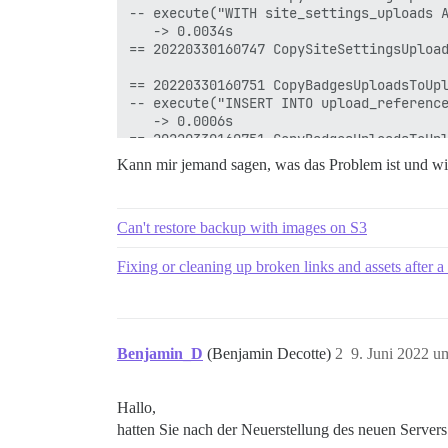
-- execute("WITH site_settings_uploads 
   -> 0.0034s

== 20220330160747 CopySiteSettingsUpload
== 20220330160751 CopyBadgesUploadsToUpl
-- execute("INSERT INTO upload_referenc
   -> 0.0006s

== 20220330160751 CopyBadgesUploadsToUpl
Kann mir jemand sagen, was das Problem ist und w
== 20220330160754 CopyGroupsUploadsToUpl
-- execute("INSERT INTO upload_referenc
   -> 0.0050s

Can't restore backup with images on S3
== 20220330160754 CopyGroupsUploadsToUpl
== 20220330160757 CopyUserExportsUploads
Fixing or cleaning up broken links and assets after a 
-- execute("INSERT INTO upload_reference
   -> 0.0013s

== 20220330160757 CopyUserExportsUploads
Benjamin_D
(Benjamin Decotte)
2
9. Juni 2022 u
== 20220330164740 CopyThemeFieldsUploads
-- execute("INSERT INTO upload_referenc
   -> 0.0006s

Hallo,
== 20220330164740 CopyThemeFieldsUploads
hatten Sie nach der Neuerstellung des neuen Server
== 20220404195635 CopyCategoriesUploadsT