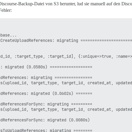
Discourse-Backup-Datei von S3 herunter, lud sie manuell auf den Disco
Fehler:
base...

CreateUploadReferences: migrating ======================
d_id, :target_type, :target_id], {:unique=>true, :name=>
: migrated (0.0580s) ==================

dReferences: migrating ================

s(upload_id, target_type, target_id, created_at, updated
dReferences: migrated (0.0602s) =======

dReferencesForSync: migrating =========

s(upload_id, target_type, target_id, created_at, updated
dReferencesForSync: migrated (0.0080s) 

sToUploadReferences: migrating ========
