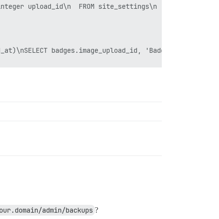
nteger upload_id\n  FROM site_settings\n  WHERE data_typ
_at)\nSELECT badges.image_upload_id, 'Badge', badges.id,
_at)\nSELECT groups.flair_upload_id, 'Group', groups.id,
_at)\nSELECT user_exports.upload_id, 'UserExport', user_
_at)\nSELECT theme_fields.upload_id, 'ThemeField', theme
our.domain/admin/backups
?