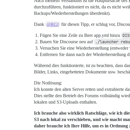
Nach meinem Verständnis ist die Hauptursache des 
durchzuführen, funktioniert es nicht, da es nicht weiß
Backups/Wiederherstellungen überdenkt).
Dank
für diesen Tipp, er schlug vor, Disc
@RGJ
Fügen Sie eine Zeile zu Ihrer app.yml hinzu
DIS
Bauen Sie Discourse neu auf
./launcher reb
Versuchen Sie eine Wiederherstellung (entweder
Entfernen Sie dann nach der Wiederherstellung d
Während dies funktionierte, ist zu beachten, dass d
Bilder, Links, eingebetteten Dokumente usw. beschäd
Die Notlösung:
Ich konnte den alten Server retten und extrahierte d
Dies stellte den Betrieb des Forums vollständig wi
lokalen und S3-Uploads enthalten.
Ich brauche also wirklich Ratschläge, wie ich die
S3 nach lokal zu verschieben, und wie macht man 
daher brauche ich Ihre Hilfe, um es in Ordnung 