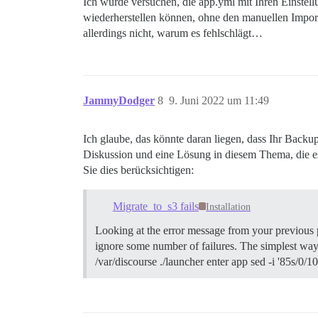
/var/www/discourse/lib/file_store/s3_sto
Ich würde versuchen, die app.yml mit Ihren Einstell
/var/www/discourse/lib/backup_restore/up
wiederherstellen können, ohne den manuellen Import 
/var/www/discourse/lib/backup_restore/up
allerdings nicht, warum es fehlschlägt…
/var/www/discourse/lib/backup_restore/re
/var/www/discourse/script/spawn_backup_r
/var/www/discourse/script/spawn_backup_r
/var/www/discourse/script/spawn_backup_r
JammyDodger
8
9. Juni 2022 um 11:49
Ich glaube, das könnte daran liegen, dass Ihr Backup
Diskussion und eine Lösung in diesem Thema, die es 
Sie dies berücksichtigen:
Migrate_to_s3 fails
Installation
Looking at the error message from your previous po
ignore some number of failures. The simplest way t
/var/discourse ./launcher enter app sed -i '85s/0/1