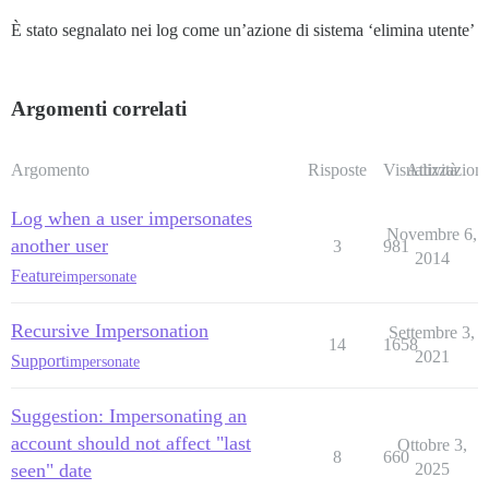
È stato segnalato nei log come un’azione di sistema ‘elimina utente’
Argomenti correlati
Argomento
Risposte
Visualizzazioni
Attività
Log when a user impersonates
Novembre 6,
another user
3
981
2014
Feature
impersonate
Recursive Impersonation
Settembre 3,
14
1658
2021
Support
impersonate
Suggestion: Impersonating an
account should not affect "last
Ottobre 3,
8
660
seen" date
2025