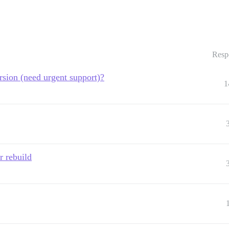
Resp
rsion (need urgent support)?
1
r rebuild