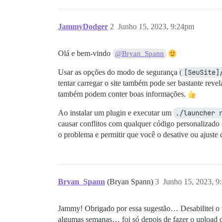
JammyDodger
2
Junho 15, 2023, 9:24pm
Olá e bem-vindo
@Bryan_Spann
Usar as opções do modo de segurança (
[SeuSite]
tentar carregar o site também pode ser bastante reve
também podem conter boas informações.
Ao instalar um plugin e executar um
./launcher 
causar conflitos com qualquer código personalizado 
o problema e permitir que você o desative ou ajuste
Bryan_Spann
(Bryan Spann)
3
Junho 15, 2023, 9
Jammy! Obrigado por essa sugestão… Desabilitei o 
algumas semanas… foi só depois de fazer o upload d