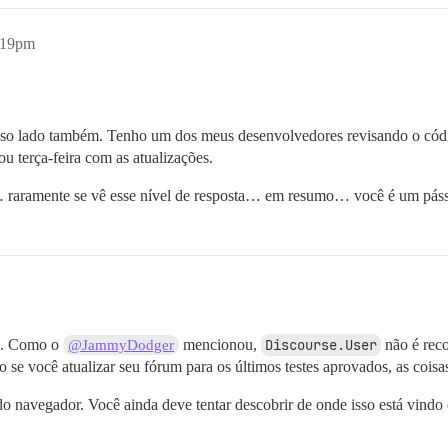
:19pm
sso lado também. Tenho um dos meus desenvolvedores revisando o códi
u terça-feira com as atualizações.
r… raramente se vê esse nível de resposta… em resumo… você é um páss
cê. Como o
mencionou,
Discourse.User
não é rec
@JammyDodger
ão se você atualizar seu fórum para os últimos testes aprovados, as co
 navegador. Você ainda deve tentar descobrir de onde isso está vindo 