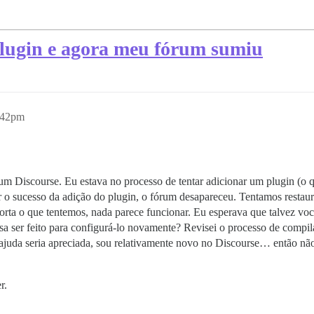
plugin e agora meu fórum sumiu
:42pm
Discourse. Eu estava no processo de tentar adicionar um plugin (o qu
 o sucesso da adição do plugin, o fórum desapareceu. Tentamos restaura
orta o que tentemos, nada parece funcionar. Eu esperava que talvez você
cisa ser feito para configurá-lo novamente? Revisei o processo de com
ajuda seria apreciada, sou relativamente novo no Discourse… então não
r.