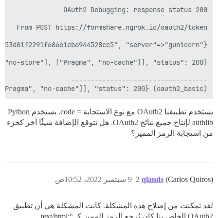
(oauth2_basic) Authentication failure! invalid_credentials: OAuth2::Error, {"token": {"token_type": "Bearer", "access_token": "freVOb8cHFofdiK58WDFxDhpiVizQpxDdTYypZckOE", "expires_in": 864000}, "header": [["Content-Type", "application/json"], ["Cache-Control", "no-store"], ["Pragma", "no-cache"]], "status": 200}

يستخدم تطبيقنا OAuth2 مع نوع الاستجابة = code. يستخدم Python
authlib لإنتاج جميع نتائج OAuth2. هل تتوقع الإضافة شيئًا آخر كجزء
من استجابة الرمز المميز؟
(Carlos Quiros)
qlands
2
9 سبتمبر 2022، 10:52ص
لقد تمكنت من إصلاح هذه المشكلة. كانت المشكلة هي أن تطبيق
OAuth2 الخاص بنا كان يُرجع الرمز المميز كـ “text/html;