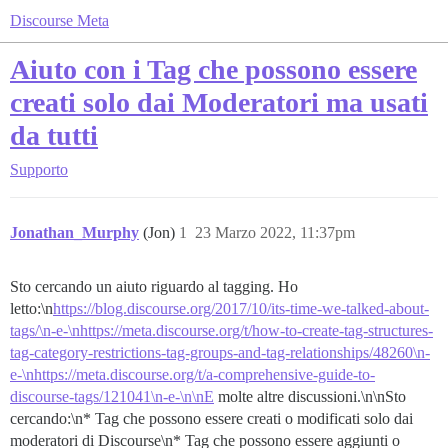
Discourse Meta
Aiuto con i Tag che possono essere
creati solo dai Moderatori ma usati
da tutti
Supporto
Jonathan_Murphy
(Jon)
1
23 Marzo 2022, 11:37pm
Sto cercando un aiuto riguardo al tagging. Ho
letto:\n
https://blog.discourse.org/2017/10/its-time-we-talked-about-
tags/\n-e-\nhttps://meta.discourse.org/t/how-to-create-tag-structures-
tag-category-restrictions-tag-groups-and-tag-relationships/48260\n-
e-\nhttps://meta.discourse.org/t/a-comprehensive-guide-to-
discourse-tags/121041\n-e-\n\nE
molte altre discussioni.\n\nSto
cercando:\n* Tag che possono essere creati o modificati solo dai
moderatori di Discourse\n* Tag che possono essere aggiunti o