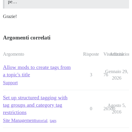
pe…
Grazie!
Argomenti correlati
Argomento
Risposte
Visualizzazioni
Attività
Allow mods to create tags from
Gennaio 29,
a topic's title
3
76
2026
Support
Set up structured tagging with
tag groups and category tag
Agosto 5,
0
26500
restrictions
2016
Site Management
tutorial
,
tags