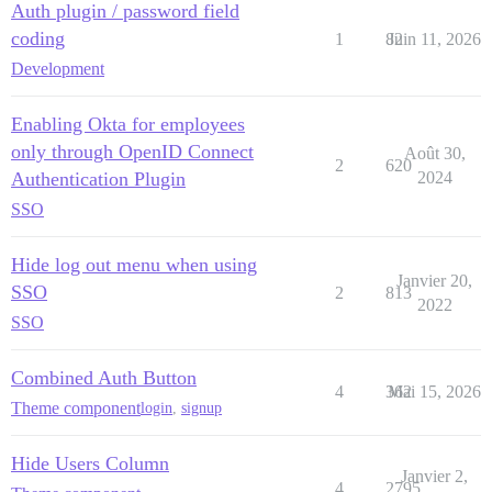
Auth plugin / password field
coding
1
82
Juin 11, 2026
Development
Enabling Okta for employees
only through OpenID Connect
Août 30,
2
620
Authentication Plugin
2024
SSO
Hide log out menu when using
Janvier 20,
SSO
2
813
2022
SSO
Combined Auth Button
4
362
Mai 15, 2026
Theme component
login
,
signup
Hide Users Column
Janvier 2,
4
2795