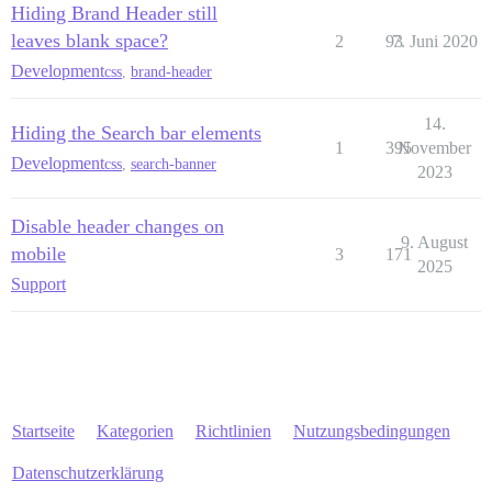
Hiding Brand Header still
leaves blank space?
2
93
7. Juni 2020
Development
css
,
brand-header
14.
Hiding the Search bar elements
1
395
November
Development
css
,
search-banner
2023
Disable header changes on
9. August
mobile
3
171
2025
Support
Startseite
Kategorien
Richtlinien
Nutzungsbedingungen
Datenschutzerklärung