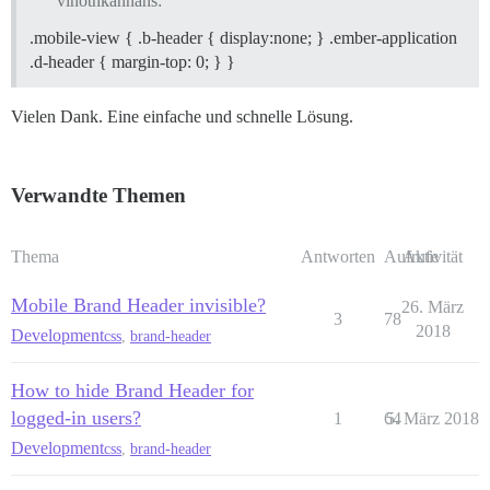
vinothkannans:
.mobile-view { .b-header { display:none; } .ember-application
.d-header { margin-top: 0; } }
Vielen Dank. Eine einfache und schnelle Lösung.
Verwandte Themen
Thema
Antworten
Aufrufe
Aktivität
Mobile Brand Header invisible?
26. März
3
78
2018
Development
css
,
brand-header
How to hide Brand Header for
logged-in users?
1
64
5. März 2018
Development
css
,
brand-header